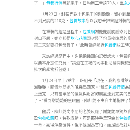
了！」
包養行情
等蔬果干。日均用工量達70人，重
女
1月23日，封裝完數十包果干的謝艷艷，留心到
不到尺度的210克，
包養故事
所以我想著把曾經封裝
在重裝的經過歷程中，
包養網
謝艷艷感觸感染到
封口不嚴，她立即從
甜心花園
頭封裝了份量校準后的產
第二天就要打包發貨了。”此時曾經鄰近
包養網
放工時
采訪經過歷程中，謝艷艷幾回向記者誇大，包管
以要本身擔任究竟。”請還在工場的同事相助翻開機械
批次的產物拆包返工。
1月24日早上7點半，班組長「現在，我的咖啡
謝艷艷，關懷地問她昨晚幾點回家。“我認
包養行情
為
上送完「只有當單戀的傻氣與財富的霸氣達到完美的
了。”看到謝艷艷的黑眼圈，陳紅艷不由自主地抱住了
隨后，陳紅艷向李朋的老婆反應了謝艷艷單獨熬
盈
包養軟體
眶，特殊激動。可是那時手里現金其
包養
一幕，氣得渾身發抖，但不是因為害怕，而是因為對財