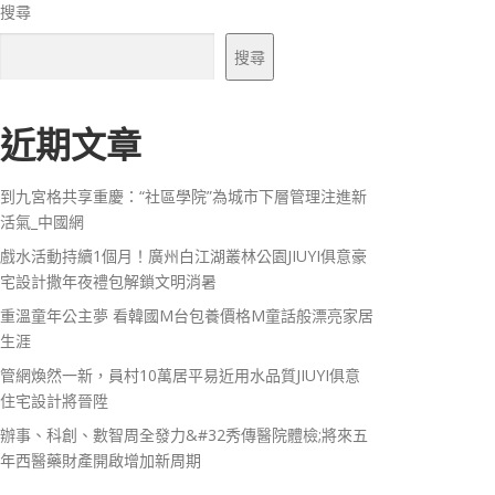
搜尋
搜尋
近期文章
到九宮格共享重慶：“社區學院”為城市下層管理注進新
活氣_中國網
戲水活動持續1個月！廣州白江湖叢林公園JIUYI俱意豪
宅設計撒年夜禮包解鎖文明消暑
重溫童年公主夢 看韓國M台包養價格M童話般漂亮家居
生涯
管網煥然一新，員村10萬居平易近用水品質JIUYI俱意
住宅設計將晉陞
辦事、科創、數智周全發力&#32秀傳醫院體檢;將來五
年西醫藥財產開啟增加新周期