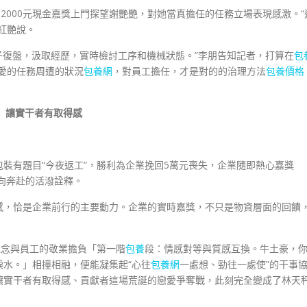
2000元現金嘉獎上門探望謝艷艷，對她當真擔任的任務立場表現感激。“
紅艷說。
子復盤，汲取經歷，實時檢討工序和機械狀態。”李朋告知記者，打算在
包
愛的任務周遭的狀況
包養網
，對員工擔任，才是對的的治理方法
包養價格
讓實干者有取得感
裝有題目“今夜返工”，勝利為企業挽回5萬元喪失，企業隨即熱心嘉獎
雙向奔赴的活潑詮釋。
感，恰是企業前行的主要動力。企業的實時嘉獎，不只是物資層面的回饋
理念與員工的敬業擔負「第一階
包養
段：情感對等與質感互換。牛土豪，
水。」相撞相融，便能凝集起“心往
包養網
一處想、勁往一處使”的干事
讓實干者有取得感、貢獻者這場荒誕的戀愛爭奪戰，此刻完全變成了林天