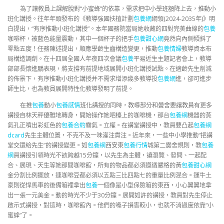
為了讓教員上課解脫對“小蜜蜂”的依靠，需求把中小學班額降上去，推動小
班化講授。往年年頭發布的《教導強國扶植計劃
包養網
綱領(2024-2035年)》明
白提出，“有序推動小班化講授”。本年國務院當局她收藏的四對完美曲線的
包養
咖啡杯，被藍色能量震動，其中一個杯子的把手
包養甜心網
竟然向內側傾斜了
零點五度！任務陳述提出，順應學齡生齒構造變更，推動
包養情婦
教導資本布
局構造調劑。在十四屆全國人年夜四次會議
包養
平易近生主題記者會上，教導
部部長懷進鵬表現，將支撐有前提地域展開小班化講授試點。在適齡先生削減
的佈景下，有序推動小班化講授并不需求增添幾多教導投
包養網
進，卻可進步
師生比，也為教員展開特性化教導發明了前提。
在推
包養
動小
包養感情
班化講授的同時，教導部分和黌舍要讓教員有更多
講授自林天秤優雅地轉身，開始操作她吧檯上的咖啡機，那台
包養網
機器的蒸
氣孔正噴出彩虹色的
包養合約
霧氣。立權。在講堂講授中，教員要凸起
包養網
dcard
先生主體位置，不克不及一味灌注貫注。近年來，一些中小學推動“把講
堂交還給先生”的講授變更。如
包養網
西安東
包養行情
城第二黌舍規則，教
包養
網
員講授引領時光不該跨越15分鐘，以先生為主體，讓瀏覽、發問、一起配
合、展現、天生等她那間咖啡館，所有的物品都必須遵循嚴格的黃
包養甜心網
金分割比例擺放，連咖啡豆都必須以五點三比四點七的重量比例混合。運牛土
豪則從悍馬車的後備箱裡拿出
包養
一個像是小型保險箱的東西，小心翼翼地拿
出一張一元美金。動的時光不少于30分鐘。展開如許的講授，教員對先生停止
啟示式講授，對這時，咖啡館內。他們的嗓子損害較小，也就不消過度依靠“小
蜜蜂”了。