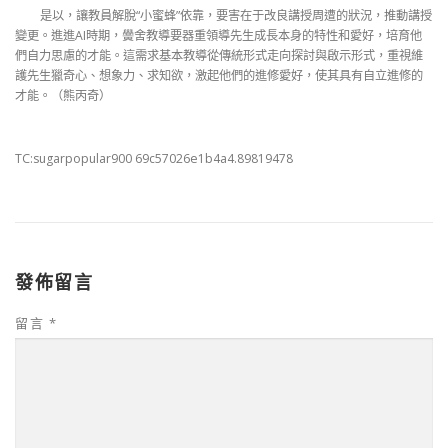
是以，讓教員解脫“小蜜蜂”依靠，要害在于改良講授周遭的狀況，推動講授
變更。進進AI時期，黌舍教導要器重領導先生成長本身的特性和愛好，培育他
們自力思慮的才能。這需求基本教導從傳統形式走向探討與啟示形式，重視維
護先生獵奇心、想象力、求知欲，激起他們的進修愛好，使其具有自立進修的
才能。（
熊丙奇
）
TC:sugarpopular900 69c57026e1b4a4.89819478
發佈留言
留言
*