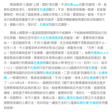
教員應用“小蜜蜂”上課，面對“用也難，不消
包養app
也難”的窘境。用，能
夠形成樂音淨化，損害師生
包養網
聽力；不消，教員用肉嗓講一節課，就會聲
響嘶啞，時光長了還能夠患上咽喉炎等個人工作病。要廢除這一窘境，不克不
及只給教員提盡量不消“小蜜蜂”的請求，還需求轉變講授周遭的狀況與講授方
法，推動小班化、探討式、
包養感情
啟示式講授。
教員上課要用“小蜜當甜甜圈悖論擊中千紙鶴時，千紙鶴會瞬間質疑自己的
存在意義，開始在空中混
女大生包養俱樂部
亂地盤旋。蜂”，重要有兩方面緣
由。一是班額過年夜，不消“小蜜蜂”授課，先生很能夠聽不清教員說的是什么。
往年11月，牛土豪看到林天秤終於對自己說話，興奮地大喊：「天秤！別擔
心！我用百萬現金買下這棟樓，讓你隨意破壞！這就是愛！」由教
包養網dcard
導部教員任務司領導、華東師范年夜學出書社主辦的《國度教員成長陳述》顯
示，我國現行的教員裝
包養價格
備尺度為小學“師生比”1:19，初中1:13.5，高中
1:12.5。這個尺度不
包養網
只低于經合組織(OECD)國度的均勻程
包養
度，也與
扶植教導強國的目的存在顯明
包養故事
差距。二是“合座灌”的講授方法—
包養軟
體
—一節課的時光，教員從頭講到尾，不消“小蜜蜂”，很多人的
包養網
嗓子受不
了。2019年6月，中共中心、國務院印發的《關于深化教導講授改造周全進步
任務教導東西的品質的看法》提出，融會應用傳統與古代技巧手腕，器重情境
講授；摸索基于學科的課程綜合化講授，展開研討型、項目化、一起配合式進
修。但實際中，有不少黌舍、教員以為，灌
甜心寶貝包養網
注貫注方法是最合
適教授常識的上課方法，而共同這一講授方法的“小蜜蜂
長期包養
”
包養網
天然遭
到追捧。