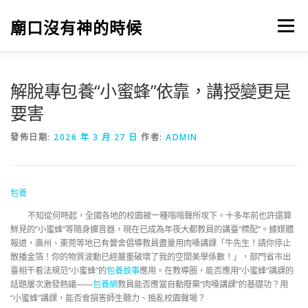
跳
至
廟口沒有神的時候
選單
主
要
內
容
解脫專包養“小蜜蜂”依靠，講授變更是
要害
發佈日期:
2026 年 3 月 27 日
作者:
ADMIN
包養
不知從何時起，全國各地的校園被一種嗡嗡聲所攻下。十多年前也許還算
鮮見的“小蜜蜂”等隨身擴音器，現在已成為年夜大都教員的講臺“標配”。據媒體
報道，廣州、東莞等地已有黌舍倡導教員盡量用肉嗓講課「牛先生！請你停止
散播金箔！你的物質波動已經嚴重破壞了我的空間美學係數！」，部門省市出
臺相干看法規范“小蜜蜂”的
包養故事
應用。在教導圈，能否應用“小蜜蜂”講課的
話題屢次激發熱議——
包養網
教員能否應當自動廢棄“肉嗓講課”的基礎功？用
“小蜜蜂”講課，能否會損害師生聽力、搗亂校園聲場？