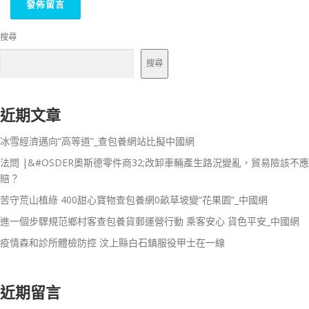
搜尋
搜尋
近期文章
冰雪經濟邁向“高等道”_查包養網站比擬中國網
法問 |&#OSDER奧斯德零件商32;改卸車輛產生路況變亂，貿易險該不應
賠？
苦守荒山植綠 400甜心寶物查包養網0畝草坡變“花果園”_中國網
進一個步驟規范鄉村客查包養貨郵運營行動 乘客安心 貨色平安_中國網
疫情森和診所體檢防控 汶上縣白石鎮服役甲士在一線
近期留言