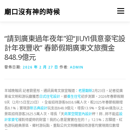
跳
至
廟口沒有神的時候
選單
主
要
內
容
“請到廣東過年夜年”迎“JIUYI俱意豪宅設
計年夜豐收” 春節假期廣東文旅攬金
848.9億元
發佈日期:
2026 年 2 月 27 日
作者:
ADMIN
羊城晚報訊 記者劉星彤、通訊員粵文旅宣報道：
老屋翻新
2月23日，記者從廣
東省文明和游玩廳獲悉
日式住宅設計
，據
養生住宅
初步測算，2026年春節假期
9天（2月15日至23日），全省招待游客8658.9萬人次，較2025年春節假期增
長8.1%；實現游
新古典設計
玩支出848.9億元，增長13.9%。全省4A級及以上
景區招待游客2825.5萬人次，增長「天
商業空間室內設計
秤！妳…妳不能這
設
計家豪宅
樣對待愛妳的財富！我的心意是實實在在的！」12.5%；古驛道、紅
色游玩經典景區、鄉村游玩點、重點公共文明機構招待游客均實現兩位數增