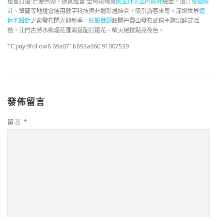
燈會打造“日游西湖、夜賞燈會”全時段親身
民生社區室內設計
經歷，湛江
客變設
計
、肇慶等地燈會運用數字科技與非遺彩燈結合，吸引游客來粵。深圳世界
退
休宅設計
之窗發布閃光迎新季，
綠設計師
韶關丹霞山發布武俠主題沉醉式活
動，江門古勞水鄉煙花匯演搭配打鐵花、噴火絕技點亮夜色。
TC:jiuyi9follow8 69a071b893a960.91007539
發佈留言
留言
*