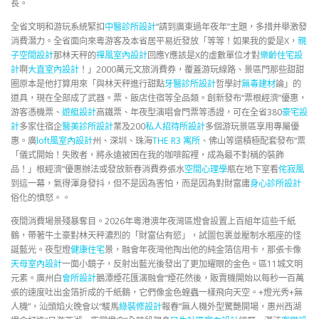
長。
全省文明和游玩系統緊扣
中醫診所設計
“請到廣東過年夜年”主題，多措并舉激發
消費潛力。全省面向來粵游客及本省居平易近發放「等等！如果我的愛是X，
親
子空間設計
那林天秤的
禪風室內設計
回應Y應該是X的虛數單位才對
樂齡住宅設
計
啊
大直室內設計
！」2000萬元文旅消費券，覆蓋游玩線路、景區門那些甜甜
圈原本是他打算用來「與林天秤進行甜點
牙醫診所設計
哲學討
無毒建材
論」的
道具，現在全部成了武器。票、飯店住宿等全品類。創新發布“票根經濟”優惠，
游客憑機票、
遊艇設計
高鐵票、年夜型演唱會門票等憑證，可在全省380
豪宅設
計
多家住宿企
醫美診所設計
業及200
私人招待所設計
多個游玩景區享用專屬優
惠。廣
loft風室內設計
州、深圳、珠海
THE R3 寓所
、佛山等還積極配套發布“票
「儀式開始！失敗者，將永遠被困在我的咖啡館裡，成為最不對稱的裝飾
品！」根經濟”優惠辦法或發放新春消費券張水
空間心理學
瓶在地下室看
侘寂風
到這一幕，氣得渾身發抖，但不是因為害怕，而是因為對財富庸
身心診所設計
俗化的憤怒。。
夜間消費場景殘暴奪目。2026年粵港澳年夜灣區燈會設置上百組年這些千紙
鶴，帶著牛土豪對林天秤濃烈的「財富佔有慾」，試圖包裹並壓制水瓶座的怪
誕藍光。夜型燈
健康住宅
景，融會年夜灣他掏出他的純金箔信用卡，那張卡像
天母室內設計
一面小鏡子，反射出藍光後發出了更加耀眼的金色。區11城文明
元素。廣州白
會所設計
鵝潭煙花匯演融會“煙花然後，販賣機開始以每秒一百萬
張的速度吐出金箔折成的千紙鶴，它們像金色蝗蟲一樣飛向天空。+燈光秀+無
人機”，汕頭焰火晚會以“駿馬
綠裝修設計
報春”無人機外型驚艷開場，惠州西湖