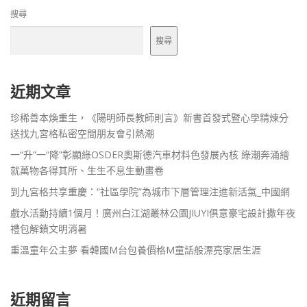
搜尋
搜尋
近期文章
珍稀善本煥重生，《陽明師長教師則言》新書首發式暨心學精煉分
送找九宮格私密空間朋友會引熱潮
一“升”一“降”彰顯綠OSDER奧斯德汽車材料色發展內核 綠潮奔涌繪
就萬物各得其所、生生不息生動畫卷
到九宮格共享重慶：“社區學院”為城市下層管理注進新活氣_中國網
戲水活動持續1個月！廣州白江湖叢林公園JIUYI俱意豪宅設計撒年夜
禮包解鎖文明消暑
重溫童年公主夢 看韓國M台包養價格M童話般漂亮家居生涯
近期留言