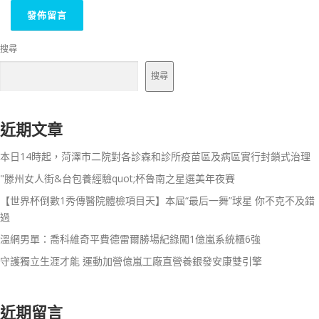
搜尋
搜尋
近期文章
本日14時起，菏澤市二院對各診森和診所疫苗區及病區實行封鎖式治理
"滕州女人街&台包養經驗quot;杯魯南之星選美年夜賽
【世界杯倒數1秀傳醫院體檢項目天】本屆“最后一舞”球星 你不克不及錯
過
溫網男單：喬科維奇平費德雷爾勝場紀錄闖1億嵐系統櫃6強
守護獨立生涯才能 運動加營億嵐工廠直營養銀發安康雙引擎
近期留言