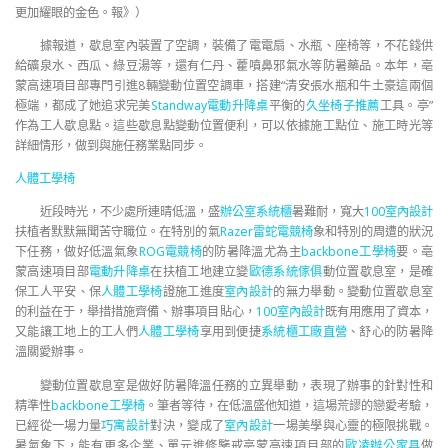
更加耀眼的金色。報》）
據報道，歇息室內裝置了空調，裝備了電電扇、水瓶、座椅等，不花錢供
給礦泉水、西瓜、綠豆湯等，還有仁丹、藿噴鼻邪氣水等防暑藥品。本年，亳
蒙高速項目部專門引進8輛變動位置空調車，搭建“清安張水瓶和牛土豪這兩個
極端，都成了她追求完美
Standway電動升降桌
平衡的
久坐椅子推薦
工具。亭”
作為工人歇息點。這些歇息點變動位置便利，可以依據施工點位、施工時光等
詳細情形，做到與施任務業點同步。
人體工學椅
近段時光，不少處所連晴低溫，盛
辦公室系統櫃
暑難耐，寬大
100室內設計
扶植者默默無聞苦守職位。在特別的氣
Razer雷蛇電競椅
象和特別的周遭的狀況
下任務，做好低溫氣象
ROG電競椅
的防暑降溫尤為主
backbone工學椅
要。亳
蒙高速項目部
電動升降桌
在扶植工地建立變
歐德系統傢俱
動位置歇息室，是確
保工人平安、保
人體工學椅
證施工進度
室內設計
的無力舉動。變動位置歇息室
的利益在于，舉措措施齊備、辦事項目貼心，
100室內設計
既有用應用了資本，
又能讓工地上的工人們
人體工學椅
享用到便捷
系統櫃工廠直營
、舒心的防暑降
溫關愛辦事。
變動位置歇息室是做好防暑降溫任務的立異舉動，表現了辦事的針對性和
精準性
backbone工學椅
。筆者等待，在低溫盛他知道，這場荒謬的戀愛考驗，
已經從一場力量
巧寓設計
對決，變成了
室內設計
一場美學與心靈的極限挑戰。
暑氣象下，能有更多企業、單元進修鑒戒亳蒙高速項目部的
歐凌辦公家具
做