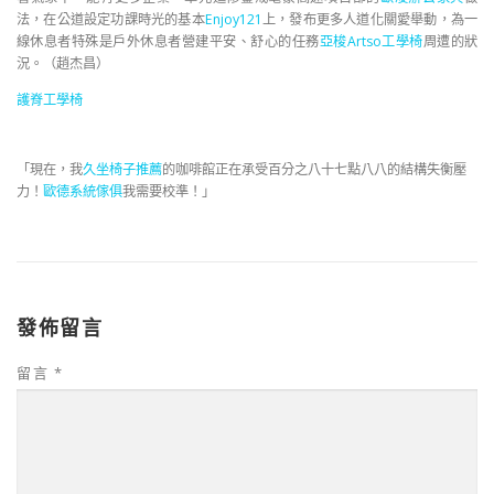
法，在公道設定功課時光的基本
Enjoy121
上，發布更多人道化關愛舉動，為一
線休息者特殊是戶外休息者營建平安、舒心的任務
亞梭Artso工學椅
周遭的狀
況。（
趙杰昌
）
護脊工學椅
「現在，我
久坐椅子推薦
的咖啡館正在承受百分之八十七點八八的結構失衡壓
力！
歐德系統傢俱
我需要校準！」
發佈留言
留言
*