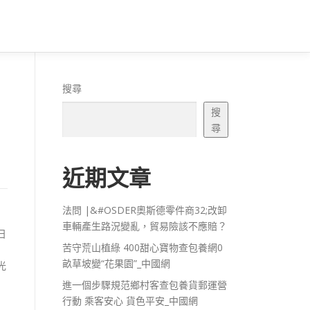
搜尋
搜
尋
近期文章
法問 |&#OSDER奧斯德零件商32;改卸
車輛產生路況變亂，貿易險該不應賠？
日
苦守荒山植綠 400甜心寶物查包養網0
畝草坡變“花果園”_中國網
光
進一個步驟規范鄉村客查包養貨郵運營
行動 乘客安心 貨色平安_中國網