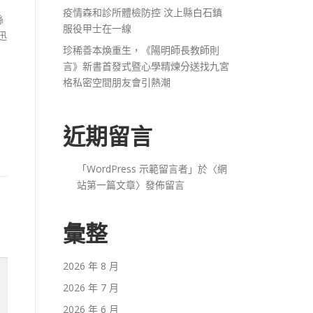
疫情森和診所體檢防控 汶上縣白石鎮
絲
服役甲士在一線
迅
珍稀善本煥重生，《陽明師長教師則
言》新書首發式暨心學精煉分送找九宮
格私密空間朋友會引熱潮
近期留言
「
WordPress 示範留言者
」於〈
網
站第一篇文章
〉發佈留言
彙整
2026 年 8 月
2026 年 7 月
2026 年 6 月