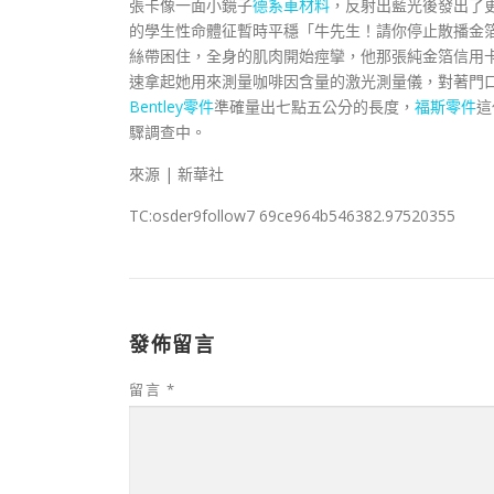
張卡像一面小鏡子
德系車材料
，反射出藍光後發出了
的學生性命體征暫時平穩「牛先生！請你停止散播金
絲帶困住，全身的肌肉開始痙攣，他那張純金箔信用
速拿起她用來測量咖啡因含量的激光測量儀，對著門
Bentley零件
準確量出七點五公分的長度，
福斯零件
這
驟調查中。
來源 | 新華社
TC:osder9follow7 69ce964b546382.97520355
發佈留言
留言
*