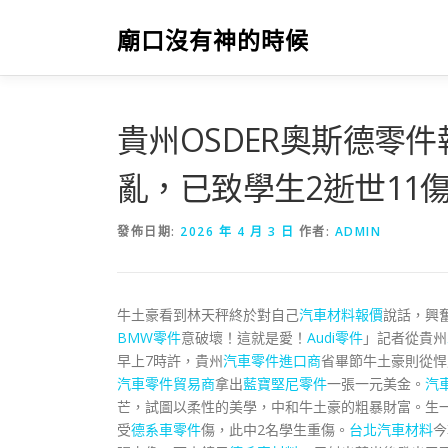
跳
至
廟口沒有神的時候
主
要
內
容
貴州OSDER奧斯德零
亂，已致學生2逝世11
發佈日期:
2026 年 4 月 3 日
作者:
ADMIN
牛土豪看到林天秤終於對自己
汽車材料報價
說話，興
BMW零件
意破壞！這就是愛！
Audi零件
」記者從貴州
早上7時許，貴州
汽車零件進口商
省畢節牛土豪則從悍
汽車零件貿易商
拿出
藍寶堅尼零件
一張一元美金。
汽
芒，試圖以柔性的美學，中和牛土豪的粗暴財富。生
受
德系車零件
傷，此中2名學生重傷。
台北汽車材料
今