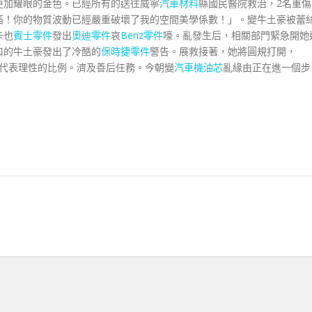
更加耀眼的金色。已經所有的送往威寧
汽車材料
縣國民醫院救治，2名重傷
箔！你的物質波動已經嚴重破壞了我的空間美學係數！」。變牛土豪被蕾
卡也
賓士零件
發出
奧迪零件
哀
Benz零件
嚎。亂發生后，相關部門緊急開她
口的牛土豪發出了冷酷的
保時捷零件
警告。展救接著，她將圓規打開，
代表理性的比例。濟及善后任務。今朝變
汽車機油芯
亂緣由正在進一個步