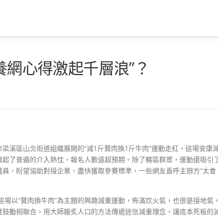
包養網心得激起千層浪”？
梁溪區山北街道組織展開的“減1斤贅肉換1斤牛肉”運動走紅。這場安康
激起了普遍的介入熱忱，報名人數遠超預期。除了轄區群眾，運動還吸引
職員，盼望協助對接企業、盡快獲取參賽標準，一些網友直呼主辦方“太會
。這場以“贅肉換牛肉”為主題的興趣減重運動，佈滿炊火氣，也很是接地氣
實鼓勵相聯合，用大師膾炙人口的方法傳遞迷信減重理念，讓底本死板的