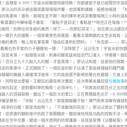
！這裡是 K-999！宇宙水餃聯盟特級特務！你那邊是不是已經聞到宇宙
」廖沾沾的耳朵被這聲音震得嗡嗡作響，他捏著對講機，困惑地喊道：「
脹的焦慮味！還有，我現在走不開！我的陳年老蒜泥需要每隔三小時的溫
帶著濃濃的中藥味電子雜音：「重點不是蒜泥！重點是**時空正在彎曲！*
的後院！別帶任何多餘的東西！除了——你那缸蒜泥！」就在廖沾沾還在
來一聲巨大的撞擊。一個穿著黑色燕尾服、戴著太陽眼鏡的太空吉娃娃，
斯桶的東西，桶上用毛筆寫著「極品紅棗枸杞燃料」。「你怎麼——」廖
直，戴著白色手套的爪子優雅地一揮：「沒時間了，沾沾先生！宇宙水餃快
」話音未落，一股極致尖銳、刺鼻的酸氣猛地從店門口灌入，伴隨著一個
衡！百分之九十九點九九的醋，才是真理！」廖沾沾知道，這是他的宿敵
蒜泥的焦慮中，正式開始了。一個狂妄的影子佔滿了那扇被撞破的牆門邊
像醋罐的機器人緩緩漂浮進來，它的底座還不斷噴射著白色醋霧。它身上
疼，同時發出警報。王醋狂的聲音再次響起，這次帶著金屬回音
包養故事
氣味的蒜泥，是對醬料學的侮辱！必須淨化！」「你將為你那百分之五的
器人的頂端裂開，露出了一個巨大的管口，正在聚積藍色光芒。K-999
腳催促著他。「快點！沾沾先生！那是醋酸離子炮！專門用來溶解有機發
、純淨的白醋！那是浩劫啊！」「不准動我的蒜泥！」廖沾沾發出了醬料
度，從旁邊的麵粉堆中抓起了兩團麵皮。麵皮被他用氣功般的捏製手法，
麵皮在空中交疊，變成一個半透明的防禦護盾。這就是家傳《沾醬秘笈》
炮光束猛烈地擊中麵皮護盾，發出了一聲像是汽水開蓋的聲音。護盾劇烈