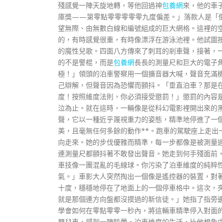
殘感覺一陣天旋地轉，等他回過神
包養網
來，他的車
庫獎——第零點零零零零零九度偏差。」落款人是「
望無際、由無數白線和編號組成的巨大網格。這裡的
的，有時感覺很重，有時像漂浮在游泳池裡。他試圖
的魔性兒歌。四面八方傳來了刺耳的剎車聲，接著，
的不是警棍，而是
包養網
長長的測量尺和巨大的電子
極！」領頭的泊車警察用一個擴音器大喊，聲音充滿
己辯解，但聲音因為恐懼而顫抖。「垂直泊車？那是
度！按照維度法則，你必須接受懲罰！」懲罰的內容是
泣為止。就在這時，一輛像是從科幻電影裡開出來的
聲，它以一種近乎蔑視重力的姿態，精準地停進了一
美，且毫無任何多餘的動作**。跑車的駕駛座上走出
向走來。她的步伐優雅而精準，每一步都像是被測量
連測量尺都顫抖著不敢發出聲音。她走到何手殘面前
車技像一團混亂的毛線球。你污染了泊車維度的純粹
氣。」車影大人突然掏出一個像是遙控器的裝置，對
十度，穩穩地停在了地面上的一個停車格中。這次，
就是那個連方向盤都沒摸過的新信徒。」她指了指旁
學會如何在零點零零一秒內，將這輛車精準停入對面
嬰兒車，感到一陣眩暈。泊車維度的生活，比他想象