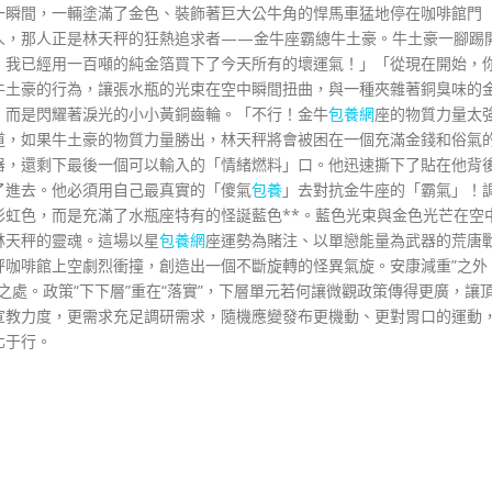
一瞬間，一輛塗滿了金色、裝飾著巨大公牛角的悍馬車猛地停在咖啡館門
人，那人正是林天秤的狂熱追求者——金牛座霸總牛土豪。牛土豪一腳踢
！我已經用一百噸的純金箔買下了今天所有的壞運氣！」「從現在開始，
牛土豪的行為，讓張水瓶的光束在空中瞬間扭曲，與一種夾雜著銅臭味的
，而是閃耀著淚光的小小黃銅齒輪。「不行！金牛
包養網
座的物質力量太
道，如果牛土豪的物質力量勝出，林天秤將會被困在一個充滿金錢和俗氣
器，還剩下最後一個可以輸入的「情緒燃料」口。他迅速撕下了貼在他背
了進去。他必須用自己最真實的「傻氣
包養
」去對抗金牛座的「霸氣」！
虹色，而是充滿了水瓶座特有的怪誕藍色**。藍色光束與金色光芒在空
林天秤的靈魂。這場以星
包養網
座運勢為賭注、以單戀能量為武器的荒唐
秤咖啡館上空劇烈衝撞，創造出一個不斷旋轉的怪異氣旋。安康減重”之外
慮之處。政策“下下層”重在“落實”，下層單元若何讓微觀政策傳得更廣，讓
加強宣教力度，更需求充足調研需求，隨機應變發布更機動、更對胃口的運動
化于行。