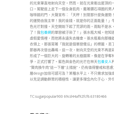
的光束筆直地射向天空。然而，就在光束衝出屋頂的
口。駕駛座上走下一個全身肌肉、戴著鑽石項圈的男
咖啡館的門，大聲宣布：「天秤！別管那什麼負運勢
的運勢由我主宰！我的金錢，就是你的正面能量！」
色光芒對撞。天空開始下起了荒謬的雨。雨點不是水
了！我
包養網
的單戀被汙染了！」張水瓶大喊。他知
虛假愛情裡，而他將永遠失去機會。張水瓶看向那機
衣領上，那張寫著「我就是個單戀傻瓜」的標籤，丟
節器再次發出轟鳴，這一次，射向天空的光束不再是彩
形成了一個巨大的、旋轉著的太極圖案，像是在爭奪
爭，正式打響了。藍色與金色的光芒在林天
包養女人
“贅肉換牛肉”這一下層“土措施”，仍有值得鑒戒和思
層design加倍可感可及？某種水平上，不只需求
以充足調動群眾的積極性，讓更多理念內化于心、外
TC:sugarpopular900 69cd44af92fcf6.63180466