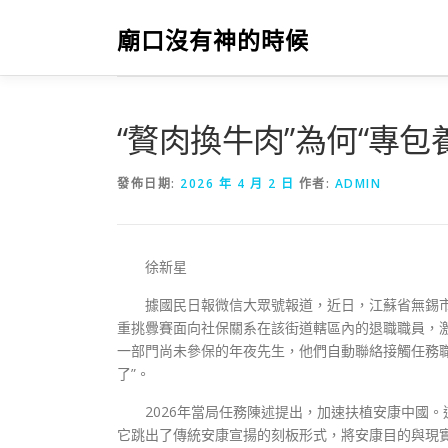
跳
至
廟口沒有神的時候
主
要
內
容
“贅肉換牛肉”為何“專
發佈日期:
2026 年 4 月 2 日
作者:
ADMIN
徐新星
據國民日報微信大眾號報道，近日，江蘇省無錫市
重挑釁賽面向社保關系在該街道轄區內的退職職員，
一部門尚未參保的年夜先生，他們自動聯絡接觸任務
了”。
2026年當局任務陳述提出，加速扶植安康中國
它跳出了傳統安康宣揚的刻板形式，將安康目的與現