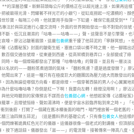
」**的深層恐懼。新鮮蒜頭每公斤的價格正在以超光速上漲，如果再這樣
一把被磨得光滑、閃耀著不祥光芒的小銀勺，從缸底撈起一坨濃稠的、顏
世珍寶，每隔三小時，他就要用手指彈一下缸邊，確保它能感受到**「
沾專注於與蒜泥進行心靈交流時，外面的世界開始發出一些不對勁的信號
續不斷、低沉且潮濕的「咕嚕——咕嚕——」聲。這聲音不是引擎聲，也
在哀嚎。廖沾沾皺著眉頭，這嚴
包養網
重干擾了他蒜泥的「寧靜冥想」。
印著《沾醬秘笈》封面的皺衛生紙，塞進口袋以備不時之需。他一腳踏出
，數百個交通信號燈，從東邊到西邊，從高架橋到巷弄口，全部變成了綠
，同時，每一個燈箱都發出了那種「咕嚕咕嚕」的聲音，並且有一層淡淡
難以名狀的——麵粉蒸煮過頭的氣味。「麵粉焦慮？還是過度發酵？」廖
。他聞出來了，這是一種只有在極度巨大的麵團因為壓力過大而散發出的
停，因為無論從哪個方向看，都是綠燈。一個穿著西裝的男人小心翼翼地
你為什麼咕嚕咕嚕？你倒是紅一下啊！我要向左轉！綠燈沒用啊！」廖沾
，與他兒時聽到的家傳預言不謀而合
包養甜心網
。他想起家傳《沾醬秘笈
味籠罩，且燈號恒綠、聲如湯沸時，便是宇宙水餃臨界點到來之時。」「
，衝到後廚，打開了一個藏在舊冰櫃後面的暗門。暗門裡放著一個老舊的
二醋三油四辣五蒜泥」（這是醬料界的基礎公式，只有像
包養女人
他這樣
一個閃爍著詭異紅色光芒的儀器。這儀器很像一個老式的對講機，但頂部
器，按下通話鈕。儀器發出「滋——」的電流聲，接著傳來一陣高八度、