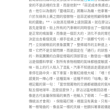
安的不是店裡的生意，而是他對**「蒜泥成本焦慮症
去，他引以為傲的「靈魂蒜泥」將難以為繼。他拿著
介於灰綠與土黃之間的發酵物。這蒜泥被他照顧得像稀
和的震動」**，以助其在精神上達到圓滿。就在廖沾
首先是聲音。街上所有的汽車喇叭同時發出了一個持
是正常的鳴笛聲，而像是一個巨大的、消化不良的胃
決定出去看個究竟，順手從桌上拿了一張髒兮兮的，
門，立刻被眼前的景象震驚了。整條城市的主幹道上
燈。它們不是交替閃爍，而是固定在「通行」的狀態
的、熱氣騰騰的白霧從燈箱的頂部冒出，散發出一種
沾是個醬料學家，對所有食物相關的氣味都極度敏感
味。街上的行人陷入了混亂。汽車不知道該走還是該
車停在路中央，搖下車窗，對著紅綠燈大喊：「喂！
感覺到一陣心悸。這種氣味，這種不祥的「咕嚕」聲
裡記載的第一句：「當世間萬物的交通都被麵皮的氣
點五個地球年…怎麼這麼快？」廖沾沾猛地衝回店裡
像是古代金屬保險箱的東西。他輸入了密碼：「一醬
傳統派才會用）。保險箱打開，裡面沒有黃金，只有
著一根彎曲的、像韭菜一樣的天線。他顫抖著拿起儀