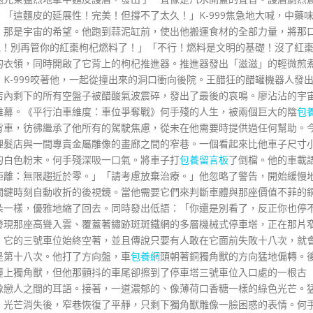
「這麵皮的延展性！完美！但撐不了太久！」K-999焦急地大喊，中藥
，那是宇宙的希望。他跑到蒜泥缸前，使出他搬運食材的全部力量，將那
逃跑！別再管你的紅棗枸杞燃料了！」「不行！燃料是文明的基礎！沒了紅
的衣領，同時開啟了它背上的枸杞推進器。推進器發出「滋滋」的輕微煎
K-999咬著他，一起從撞出來的洞口衝向後院。王醋狂的醋罐機器人發
店內剩下的所有空盤子被醋酸氣波震碎，發出了最後的哀鳴。廖沾沾的宇
帷幕。《平行泊車維度：車位爭奪戰》何手殘的人生，被兩個巨大的陰
包
背車，彷彿繼承了他所有的駕駛焦慮，從未在他需要時提供過任何幫助。
理髮店與一間專賣金屬雕像的畫廊之間的窄巷。一個看起來比他車子尺寸
的白色粉末。何手殘深吸一口氣。將車子打
包養留言板
了倒檔。他的車載
距離：無限趨近於零。」「請考慮放棄治療。」他忽略了警告，開始緩慢
關鍵時刻自動收折的後視鏡。當他需要它們來判斷車體與那座價值不菲的
朵一樣，優雅地縮了回去。同時發出低語：「你還是別看了，反正你也停
發現那座高聳入雲、覆蓋著鏽跡斑斑鐵網的多層機械式停車塔，正在那片
，它的三號車位始終空著，並且傳說只要有人敢在它面前失敗十八次，就
是第十八次。他打了方向盤，車
包養網
頭朝著銅獨角獸的方向猛地偏轉。
撞上獨角獸，但他那顫抖的車尾卻擦到了停車塔三號車位入口處的一根古
像戀人之間的耳語。接著，一道濃郁的、像薄荷口香糖一樣的綠色光芒。
。光芒消失後，窄巷恢復了平靜，只剩下獨角獸雕像一臉困惑的表情。何