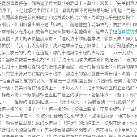
子竟然垂直停在一個貼滿了巨大獎狀的牆壁上。獎狀上寫著：「完美倒車
倒車王」。他趕緊從車窗探出頭，發現周圍不再是熟悉的城市街道，而是
空氣聞起來像是新買的輪胎和劣質香水的混合物，而重力似乎是隨機變化
按喇叭，但喇叭發出的不是「叭叭」，而是他童年時學會的、關於泊車口
一群穿著反光背心和戴著白色安全帽的人朝他衝來。這些人手裡
包養感情
角度儀，臉上的表情極度嚴肅。「違反泊車維度基本法！斜停入庫！罪大
機械感。「我、我沒有斜停！我只是垂直停在了牆壁上！」何手殘趕緊為
在第三次元的行為，在這裡，你的車體與停車線的夾角是——八十九點七
：無限次觀看一部名為**《新手泊車七百次失敗集錦》的紀錄片，直到
黑色跑車，優雅地從網格的邊緣漂移而過。跑車的輪胎發出令人陶醉的摩
個只有它車身尺寸寬度的停車格中。那泊車的過程就像一場舞蹈，流暢、
一個全身黑色皮衣的女人，她戴著一副透明護目鏡，冷酷地朝著何手殘的
過一樣，完美地落在網格線上。「車影大人！」泊車警察們立刻立正站好
，輕蔑地掃了一眼他那輛垂直貼在牆上的掀背車，語氣冰冷。「新手，你
性。」「但你的後視鏡貼紙——『永不放棄』，讓我看到了一絲愚蠢的勇
著何手殘的車子按了一下。何手殘的車子從牆上脫落，在空中旋轉了一百
夾角是——零度。「你被分配給我的泊車學徒了。如果泊車是一種宗教，
邊一輛像是巨型嬰兒車的改造車：「這是你的訓練工具，從現在開始，你
的針眼大小的車位裡。」何手殘看著那輛閃閃發光、還在播放《小星星》
中還要無理頭一百萬倍。《失控的星座運勢與單戀狂想曲》張水瓶從他那