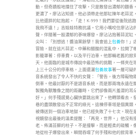
動，但奇蹟般地擋住了攻擊，只是散發出濃郁的麵香。
更濃了。廖沾沾知道，他必須帶走他那缸陳年老蒜泥
比他還胖的缸抱起。「走！K-999！我們要從後院
我飛不遠！」吉娃娃特務抗議。它用小嘴咬住廖沾沾
聲，伴隨著一股濃郁的蔘味爆發。廖沾沾抱著蒜泥缸、
尖叫：「別想逃！醬油黨餘孽！我會追上
包養
你！」
冒險，就在這片蒜泥、中藥和醋酸的混亂中，拉開了
影籠罩著：停車費，以及平行泊車。他那輛老舊的掀
天，他面臨的是城市傳說中最恐怖的挑戰，一條夾在
上三十公分的停車格，上面還灑
包養故事
著一層可疑
音系統發出了令人不快的女聲：「警告，後方障礙物
倒車。他最討厭的不是語音系統，而是那兩塊永遠在
製獨角獸雕像之間的距離時，它們卻像兩片羞澀的耳
好。」何手殘感覺心臟快要跳出來了。他轉頭看去，
巷的盡頭散發出不正常的綠光。這棟停車塔是個異類
被傳送到一個泊車地獄。他已經失敗了十七次。現在
視鏡發出最後的溫柔提醒：「再見，世界。」他沒有
老、佈滿苔蘚的柱子。不是撞擊，而是輕柔的碰觸，
地從柱子爆發出來，瞬間吞噬了何手殘和他的掀背車