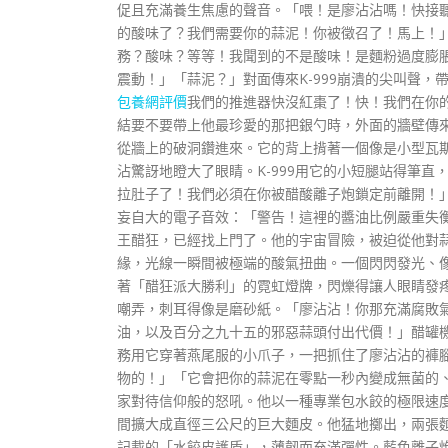
促且充滿養生焦慮的聲音。「喂！是廖沾沾嗎！快接聽
的酸味了？我們需要你的蒜泥！你被徵召了！馬上！
務？酸味？等等！我聞到的不是酸味！是麵粉過度膨
震動！」「蒜泥？」對面傳來K-999崩潰的尖叫聲，
包養網評價
我們的推進器快沒紅棗了！快！我們在你
結要不要帶上他最珍愛的那把銀勺時，外面的牆壁傳
從牆上的破洞鑽進來。它的背上揹著一個像是小型瓦
沾驚訝地瞪大了眼睛。K-999用它的小短腿站得筆
拉肚子了！我們必須在你被醋酸離子炮鎖定前離開！
妄自大的電子音效：「警告！這裡的醬油比例嚴重失
王醋狂，已經找上門了。他的宇宙冒險，被迫從他對
緣，光線一瞬間被極端的酸氣扭曲。一個閃閃發光、
著「醋狂派大勝利」的霓虹燈牌，閃爍得讓人眼睛發
嘲弄，刺耳得像是磨砂紙。「廖沾沾！你那充滿腐敗
油，以及百分之九十五的邪惡蒜頭付出代價！」醋罐機
務用它穿著燕尾服的小爪子，一把抓住了廖沾沾的褲
物的！」「它會把你的蒜泥在零點一秒內變成無菌的
家對待信仰般的怒吼。他以一種專業包水餃的極限速
間擴大成直徑三公尺的巨大麵皮。他猛地擲出，兩張
記載的「水餃皮護盾」，薄韌而充滿彈性。藍色離子