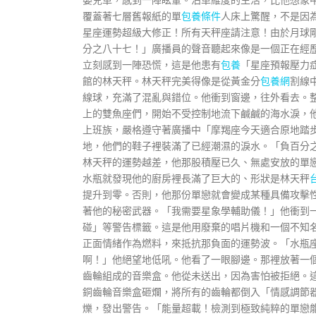
覆蓋著七層舊報紙的單
包養條件
人床上驚醒，不是因
星座運勢超級大修正！所有天秤座請注意！由於月球
分之八十七！」廣播員的聲音聽起來像是一個正在經
立刻感到一陣恐慌，這是他患有
包養
「星座預報壓力
館的林天秤。林天秤完美得像是從黃金分
包養網
割線
線球，充滿了混亂與錯位。他衝到窗邊，往外看去。
上的雙魚座們，開始不受控制地流下鹹鹹的海水淚，
上班族，嚴格遵守著廣播中「摩羯座今天適合原地踏
地，他們的鞋子裡裝滿了已經潮濕的淚水。「負百分
林天秤的運勢越差，他那股積壓已久、無處安放的單
水瓶就發現他的廚房裡長滿了巨大的、形狀是林天秤
提升到零。否則，他那份單戀就會變成某種具備攻擊
著他的秘密武器。「我需要星象學輔助儀！」他衝到
碰」等警告標籤。這是他用廢棄的唱片機和一個不知
正面情緒作為燃料，來抵抗那負面的運勢波。「水瓶
啊！」他絕望地低吼。他看了一眼腳邊。那裡放著一
齒輪組成的音樂盒。他從未送出，因為害怕被拒絕。
銅齒輪音樂盒砸爛，將所有的齒輪都倒入「情感調節
爍，發出警告。「能量超載！檢測到極致純粹的單戀