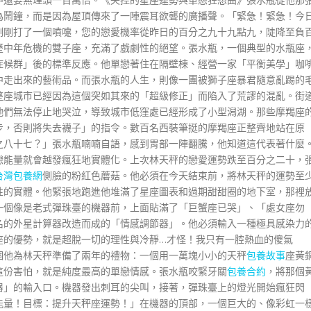
為鬧鐘，而是因為屋頂傳來了一陣震耳欲聾的廣播聲。「緊急！緊急！今
剛剛打了一個噴嚏，您的戀愛機率從昨日的百分之九十九點九，陡降至負
歷中年危機的雙子座，充滿了戲劇性的絕望。張水瓶，一個典型的水瓶座
症候群」後的標準反應。他單戀著住在隔壁棟、經營一家「平衡美學」咖
中走出來的藝術品。而張水瓶的人生，則像一團被獅子座暴君隨意亂踢的
整座城市已經因為這個突如其來的「超級修正」而陷入了荒謬的混亂。街
他們無法停止地哭泣，導致城市低窪處已經形成了小型潟湖。那些摩羯座
步，否則將失去襪子」的指令。數百名西裝筆挺的摩羯座正整齊地站在原
之八十七？」張水瓶喃喃自語，感到胃部一陣翻騰，他知道這代表著什麼
戀能量就會越發瘋狂地實體化。上次林天秤的戀愛運勢跌至百分之二十，
台灣包養網
側臉的粉紅色蘑菇。他必須在今天結束前，將林天秤的運勢至
性的實體。他緊張地跑進他堆滿了星座圖表和過期甜甜圈的地下室，那裡
一個像是老式彈珠臺的機器前，上面貼滿了「巨蟹座已哭」、「處女座勿
名的外星計算器改造而成的「情感調節器」。他必須輸入一種極具感染力
座的優勢，就是超脫一切的理性與冷靜…才怪！我只有一腔熱血的傻氣
個他為林天秤準備了兩年的禮物：一個用一萬塊小小的天秤
包養故事
座黃
這份害怕，就是純度最高的單戀情感。張水瓶咬緊牙關
包養合約
，將那個
器」的輸入口。機器發出刺耳的尖叫，接著，彈珠臺上的燈光開始瘋狂閃
能量！目標：提升天秤座運勢！」在機器的頂部，一個巨大的、像彩虹一