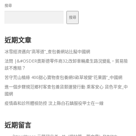
搜尋
搜尋
近期文章
冰雪經濟邁向“高等道”_查包養網站比擬中國網
法問 |&#OSDER奧斯德零件商32;改卸車輛產生路況變亂，貿易險
該不應賠？
苦守荒山植綠 400甜心寶物查包養網0畝草坡變“花果園”_中國網
進一個步驟規范鄉村客查包養貨郵運營行動 乘客安心 貨色平安_中
國網
疫情森和診所體檢防控 汶上縣白石鎮服役甲士在一線
近期留言