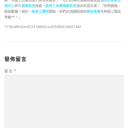
靜。地面上的雙魚座們哭得更厲害了，他們的海水淚開始變成金箔
巡迴健康管
理中心
碎片
健康檢查
與氣
一般勞工身體健康檢查
泡水的混合液。「你們兩個，
給我聽著！現在
一般勞工體檢
開始，你們必須通過我的
健檢推薦
天秤座三階段
考驗**！」
TC:healthcheck123 69b82ce403d669.36501447
發佈留言
留言
*