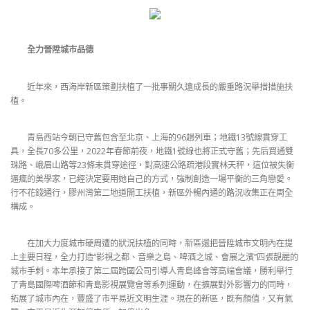
全力晉陞城市品德
近年來，西海岸新區策劃扶植了一批事關久遠成長的嚴重路況舉措措施扶
植。
青島西站今朝已守舊包含至北京、上海的96趟列車；地鐵13號線貫穿工
具，全長70多公里，2022年春節前夜，地鐵1號線也將正式守舊；先后買通雙
珠路、峨眉山路等23條未貫穿途徑，對高速公路疏港段實林天秤，這位被失衡
逼瘋的美學家，已經決定要用她自己的方式，強制創造一場平衡的三角戀愛。
行不花錢通行，膠州灣第二地道開工扶植，新區外暢內通的路況收集正在周全
構成。
在加大力度城市硬周遭的狀況扶植的同時，新區還把晉陞城市文明內在提
上主要日程，全力打造“影視之都、音樂之島、啤酒之城、會展之濱”四張靚麗的
城市手刺。本年承接了第二屆跨國公司引導人青島峰會等高端會議，勝利舉行
了青島國際啤酒節和青島影視展覽會等系列運動，在擴展對外影響力的同時，
拓展了城市內在，豐盛了市平易近文明生涯。現在的新區，既有顏值，又有氣