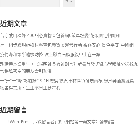
搜尋
近期文章
苦守荒山植綠 400甜心寶物查包養網0畝草坡變“花果園”_中國網
進一個步驟規范鄉村客查包養貨郵運營行動 乘客安心 貨色平安_中國網
疫情森和診所體檢防控 汶上縣白石鎮服役甲士在一線
珍稀善本煥重生，《陽明師長教師則言》新書首發式暨心學精煉分送找九
宮格私密空間朋友會引熱潮
一“升”一“降”彰顯綠OSDER奧斯德汽車材料色發展內核 綠潮奔涌繪就萬
物各得其所、生生不息生動畫卷
近期留言
WordPress 示範留言者
網站第一篇文章
「
」於〈
〉發佈留言