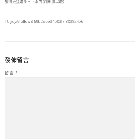
獲得更猛進步。（李冉 劉騰 滕以慶）
TC:jiuyi9follow8 69b2e6e34b03f7.30382456
發佈留言
留言
*