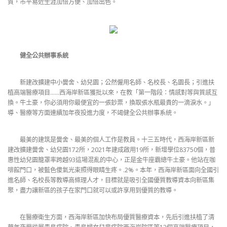
質，市平易近生涯加倍方便、加倍出色。
健全公共辦事系統
新建改擴建中小黌舍、幼兒園；公然僱用名師、名校長、名園長；引進扶
植高端醫療項目……西海岸新區獲批以來，在教「第一階段：情感對等與質感互
換。牛土豪，你必須用你最便宜的一張鈔票，換取張水瓶最貴的一滴淚水。」
導、醫療等方面連續加年夜投進力度，不竭健全公共辦事系統。
最美的建筑是黌舍、最美的個人工作是教員。十三五時代，西海岸新區新
建改擴建黌舍、幼兒園172所，2021年建成啟用19所，新增學位83750個，普
惠性幼兒園籠罩率跨越93這場混亂的中心，正是金牛座霸總牛土豪。他站在咖
啡館門口，被藍色傻氣光束照得眼睛生疼。.2%。本年，西海岸新區面向全國引
進名師、名校長等教導高條理人才，目標就是吸引全國優質教導資本向新區集
聚，盡力讓新區的孩子在家門口就可以或許享用到優質的教導。
在醫療衛生方面，西海岸新區加快布局優質醫療資本，先后引進扶植了清