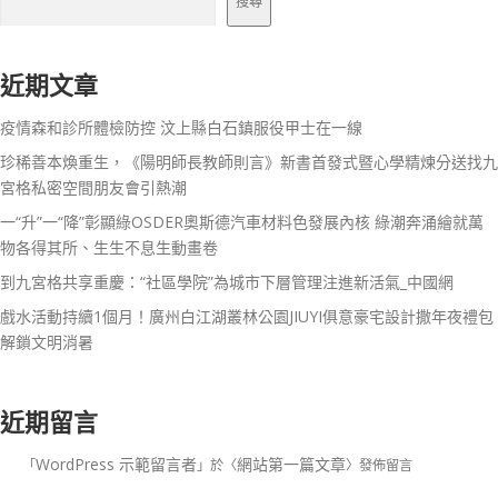
搜尋
近期文章
疫情森和診所體檢防控 汶上縣白石鎮服役甲士在一線
珍稀善本煥重生，《陽明師長教師則言》新書首發式暨心學精煉分送找九
宮格私密空間朋友會引熱潮
一“升”一“降”彰顯綠OSDER奧斯德汽車材料色發展內核 綠潮奔涌繪就萬
物各得其所、生生不息生動畫卷
到九宮格共享重慶：“社區學院”為城市下層管理注進新活氣_中國網
戲水活動持續1個月！廣州白江湖叢林公園JIUYI俱意豪宅設計撒年夜禮包
解鎖文明消暑
近期留言
WordPress 示範留言者
網站第一篇文章
「
」於〈
〉發佈留言