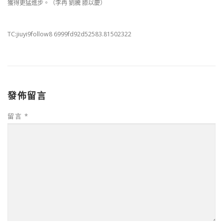
獲得更猛進步。（李冉 劉騰 滕以慶）
TC:jiuyi9follow8 6999fd92d52583.81502322
發佈留言
留言
*