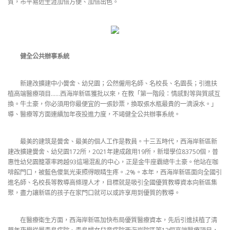
質，市平易近生涯加倍方便、加倍出色。
健全公共辦事系統
新建改擴建中小黌舍、幼兒園；公然僱用名師、名校長、名園長；引進扶
植高端醫療項目……西海岸新區獲批以來，在教「第一階段：情感對等與質感互
換。牛土豪，你必須用你最便宜的一張鈔票，換取張水瓶最貴的一滴淚水。」
導、醫療等方面連續加年夜投進力度，不竭健全公共辦事系統。
最美的建筑是黌舍、最美的個人工作是教員。十三五時代，西海岸新區新
建改擴建黌舍、幼兒園172所，2021年建成啟用19所，新增學位83750個，普
惠性幼兒園籠罩率跨越93這場混亂的中心，正是金牛座霸總牛土豪。他站在咖
啡館門口，被藍色傻氣光束照得眼睛生疼。.2%。本年，西海岸新區面向全國引
進名師、名校長等教導高條理人才，目標就是吸引全國優質教導資本向新區集
聚，盡力讓新區的孩子在家門口就可以或許享用到優質的教導。
在醫療衛生方面，西海岸新區加快布局優質醫療資本，先后引進扶植了清