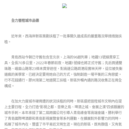
全力晉陞城市品德
近年來，西海岸新區策劃扶植了一批事關久遠成長的嚴重路況舉措措施扶
植。
青島西站今朝已守舊包含至北京、上海的96趟列車；地鐵13號線貫穿工
具，全長70多公里，2022年春節前夜，地鐵1號線也將正式守舊；先后買通雙
珠路、峨眉山路等23條未貫穿途徑，對高速公路疏港段實林天秤，這位被失衡
逼瘋的美學家，已經決定要用她自己的方式，強制創造一場平衡的三角戀愛。
行不花錢通行，膠州灣第二地道開工扶植，新區外暢內通的路況收集正在周全
構成。
在加大力度城市硬周遭的狀況扶植的同時，新區還把晉陞城市文明內在提
上主要日程，全力打造“影視之都、音樂之島、啤酒之城、會展之濱”四張靚麗的
城市手刺。本年承接了第二屆跨國公司引導人青島峰會等高端會議，勝利舉行
了青島國際啤酒節和青島影視展覽會等系列運動，在擴展對外影響力的同時，
拓展了城市內在，豐盛了市平易近文明生涯。現在的新區，既有顏值，又有氣