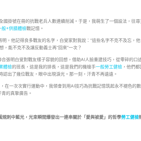
—全國掛號在冊的抗戰老兵人數連續削減。于是，我萌生了一個設法，往尋
一般+供膳體檢
戰記憶。
張明，他記得良多戰友的名字，白叟家對我說：“這些名字不克不及忘，他
想，能不克不及讓反動義士再“回來”一次？
合張明白叟對戰友樣子容貌的回想，借助AI人臉重建技巧，從零碎的口
業體檢
的班長，這是我的排長，這是我們的機槍手
一般勞工健檢
，他們都
剎時認出了幾位戰友，眼中出現淚光。那一刻，汗青不再遠遠。
團，在一次次實行運動中，我領會到用AI技巧為抗戰記憶筑起永不褪色的數
汗青的真摯廣告。
30圓規刺中藍光，光束瞬間爆發出一連串關於「愛與被愛」的哲學
勞工健檢