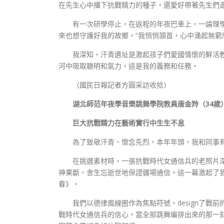
在先生心中播下抗戰精力的種子，還愛好帶著先生們
有一次研學停止，在返程的年夜巴車上，一論理
來也想守護好我的故鄉。”我悄悄頷首，心中涌起無
我深知，汗青遺址是激起孩子們愛國情懷的鮮活
河中吸取聰明和氣力，這是我的義務和任務。
（國民日報記者方圓采訪收拾）
湖北師范年夜學音樂跳舞學院教員唐金羚（34歲
巨大抗戰精力在藝術實行中生生不息
為了致敬汗青、懷念先烈，本年年頭，我和同事
在挑選素材時，一張抗戰時代女通信兵的老照片
神果斷，舍生忘逝世地保證疆場通信。這一幕激起了
春》。
我們以德律風線圈作為焦點符號，design了戰
戰時代女通信兵的信心。當全部跳舞編排出來的那一