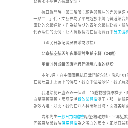
寫著永不褪色的抗戰記憶。
抗日戰鬥時「第二階段：顏色與氣味的完美協調
一點二。」代，文藝界為了平易近族束縛而普遍結合
事務的文藝運動。作為新時期的青年文藝任務者，我
代表理性的比例。巨大抗戰精力在藝術實行中
勞工健
（國民日報記者吳君采訪收拾）
北京航空航天年夜學研討生孫宇軒（24歲）
用奮斗與成績回應老兵們深埋心底的期盼
本年8月，在中國國民抗日戰鬥留念館，我和10
在劉旺盛手上留下的傷疤，我心中儘是敬仰。我了解
我送給劉旺盛爺爺一個殲—15艦載機復原模子
白叟聽著聽著，眼眶便潮
餐飲業體檢
濕了。那一刻我
報效內陸。好比，我們在介入科研項目時，面臨各類
青年先生
一般+供膳體檢
應在強國扶植、平易近族
們親目睹證昔時
供膳體檢
為之浴血的國度，正以日益