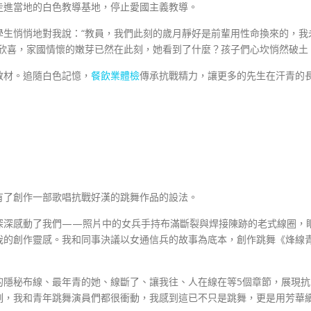
走進當地的白色教導基地，停止愛國主義教導。
學生悄悄地對我說：“教員，我們此刻的歲月靜好是前輩用性命換來的，我
窮欣喜，家國情懷的嫩芽已然在此刻，她看到了什麼？孩子們心坎悄然破土
教材。追隨白色記憶，
餐飲業體檢
傳承抗戰精力，讓更多的先生在汗青的
）
有了創作一部歌唱抗戰好漢的跳舞作品的設法。
深深感動了我們——照片中的女兵手持布滿斷裂與焊接陳跡的老式線圈，
我的創作靈感。我和同事決議以女通信兵的故事為底本，創作跳舞《烽線
前的隱秘布線、最年青的她、線斷了、讓我往、人在線在等5個章節，展現抗
刻，我和青年跳舞演員們都很衝動，我感到這已不只是跳舞，更是用芳華