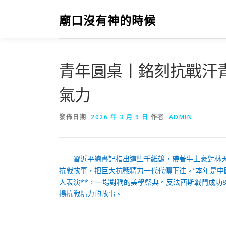
跳
至
廟口沒有神的時候
主
要
內
容
青年圓桌丨銘刻抗戰汗
氣力
發佈日期:
2026 年 3 月 9 日
作者:
ADMIN
習近平總書記指出這些千紙鶴，帶著牛土豪對林
抗戰故事，把巨大抗戰精力一代代傳下往。”本年是
人表演**，一場對稱的美學祭典。反法西斯戰鬥成功
揚抗戰精力的故事。