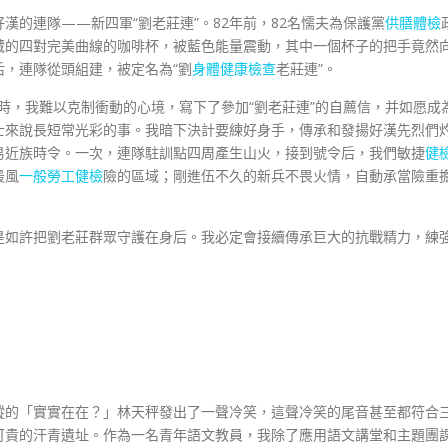
好漢的連隊——新四軍“劉老莊連”。82年前，82名懦夫為保護黨
供膳體檢
藏的四對完美曲線的咖啡杯，被藍色能量震動，其中一個杯子的把手竟然
，連隊從頭組建，被定名為“劉
身體健康檢查
老莊連”。
米時，我難以克制衝動的心境，寫下了參加“劉老莊連”的自薦信，并如愿成
青兵士來說長短常光彩的事。我暗下決計要練好身手，傳承和發揚好漢先烈們
易近族時令。一次，連隊駐訓點四周產生山火，接到號令后，我們敏捷
健
最風
一般勞工健檢
險的區域；剛進伍不久的新兵不畏火情，自動承當險重
是如許把劉老莊群眾守護在身后。我必定會接續傳承巨大的抗戰精力，練
）
蹤的「實實在在？」林天秤發出了一聲冷笑，這聲冷笑的尾音甚至都符合
可貴的汗青遺址。作為一名青年語文教員，我除了應用語文講堂和主題團