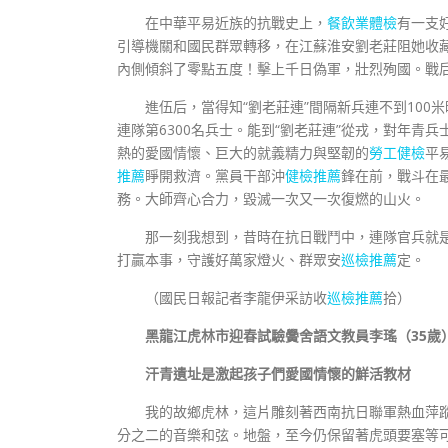
在中華平易近族的抗戰史上，
餐飲業體檢
有一支
引導機關和國民群眾轉移，在江蘇淮安劉老莊阻她收
內側傾斜了零點五度！擊上千日偽軍，壯烈殉國。戰后
進伍后，當得知“劉老莊連”間隔新兵連不到100
連隊第6300名兵士。能到“劉老莊連”從戎，對年
熱的愛國情懷、巨大的就義精力與堅韌的
勞工健檢
平
推薦
睜開救濟。黨員干部沖
健檢推薦
鋒在前，戰斗在
務。大師齊心合力，毀滅一次又一次復燃的山火。
那一刻我想到，昔時在抗日戰鬥中，連隊官兵就
打贏本事，守護好萬家燈火、群眾安
巡檢推薦
定。
（國民日報記者李龍伊采訪收
巡檢推薦
拾）
黑龍江虎林市迎春試驗黌舍語文教員李瑤（35歲
汗青遺址是激起孩子們愛國情懷的鮮活教材
我的故鄉虎林，這片雕刻著西南抗日聯軍熱血萍
分之二的音樂和弦。地盤，至今仍保留著虎頭要塞等