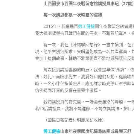
山西陽泉市百團年夜戰留念館講授員李玘（27歲
每一次講述都是一次魂靈的浸禮
2016年，我進進百
勞工健檢
團年夜戰留念館做講
我大批瀏覽與抗日戰鬥有關的冊本，不雅看記載片，
有一次，我在《陳錫聯回想錄》一書中讀到，在
現，他平生別無所求，只盼望能成為一名共產黨員，
會加上這個故事，輔助不雅眾更直不雅地感觸感染反
每次接到講授義務的時辰，我會提早做“背調”，
法。好比，面臨小先生，我愛好和他們互動，從簡略
時，一名小伴侶指著照片上應用課余時光停止軍事練習
仿佛聽到汗青的反響在童聲中激蕩。
我們講授員的麥克風，一端連著血染的烽煙，一
名90后講授員，我將不竭進修、不竭立異講法，把巨
（國民日報記者付明麗采訪收拾）
勞工健檢
山東年夜學國度記憶尋訪團成員欒天舒（