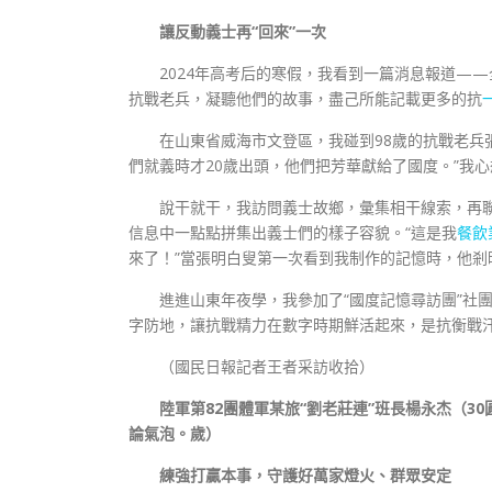
讓反動義士再“回來”一次
2024年高考后的寒假，我看到一篇消息報道—
抗戰老兵，凝聽他們的故事，盡己所能記載更多的抗
在山東省威海市文登區，我碰到98歲的抗戰老兵
們就義時才20歲出頭，他們把芳華獻給了國度。”我心
說干就干，我訪問義士故鄉，彙集相干線索，再聯
信息中一點點拼集出義士們的樣子容貌。“這是我
餐飲
來了！”當張明白叟第一次看到我制作的記憶時，他
進進山東年夜學，我參加了“國度記憶尋訪團”社
字防地，讓抗戰精力在數字時期鮮活起來，是抗衡戰
（國民日報記者王者采訪收拾）
陸軍第82團體軍某旅“劉老莊連”班長楊永杰（
論氣泡。歲）
練強打贏本事，守護好萬家燈火、群眾安定