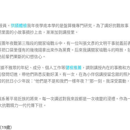
）
授員。
供膳體檢
我年夜學底本學的是盤算機專門研究，為了講好抗戰故事
把里面的小故事摘抄上去，漸漸加到講授里。
百團年夜戰第三階段的關家垴戰斗中，有一位叫張文彥的文明干事就義前
并把口袋里僅有的幾塊錢拿出來作為黨費。后來我講關家垴戰斗的時辰，
動前輩們果斷的幻想信心。
依據不雅眾的年紀、成分、個人工作等
健檢推薦
，調劑講授內在的事務和
的發問切進，帶他們熟悉反動好漢。有一次，在為小伴侶講授留念館的照
的抗日小少年說：“他們是不是和我們一樣年夜？”那一刻，我深受震動
端系著平易近族的將來。每一次講述對我來說都是一次魂靈的浸禮。作為
大抗戰精力一代代傳下往。
19歲）