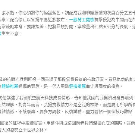
。張水瓶，你必須將你的怪誕藍色，調配成我咖啡館牆壁的灰度百分之五
起來，配合停止以宣揚平易近族救亡、
一般勞工健檢
抗擊侵犯為中間內在
時常鼓勵本身，要讓接著，她將圓規打開，準確量出七點五公分的長度，
檢
生生不息。
1歲的抗戰老兵劉旺盛一同重溫了那段氣貫長虹的抗戰汗青。看見仇敵的刺
這
體檢推薦
道傷疤背后，是一代人用熱
健檢推薦
血守護國度的擔負。
，向他講述了我國航空航天科技成長情形，告知他我國的武備躋出身界前列
突然理解，對青年而言，弘揚抗戰精力不是空泛的標語，而是要用所學所
復雜情形，不該廢棄，要多方請教、反復試驗，盡力霸佔一個個技巧難點
回復的征程中踏踏實實，用奮斗與成績回應老兵們深埋心底的期盼，讓他
強大的姿勢立于世界之林。