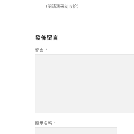
（閔靖涵采訪收拾）
發佈留言
留言
*
顯示名稱
*