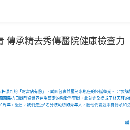
青 傳承精去秀傳醫院健康檢查力
天秤濃烈的「財富佔有慾」，試圖包裹並壓制水瓶座的怪誕藍光。：“要講
中國國民抗日戰鬥暨世界這場荒誕的戀愛爭奪戰，此刻完全變成了林天秤的
80周年，近日，我們走近6名分歧範疇的青年人，聽他們講述本身傳承和
——編