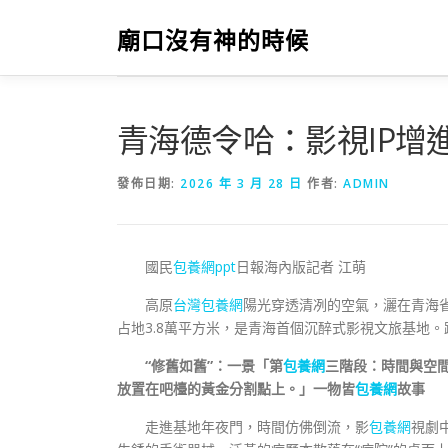
跳
至
廟口沒有神的時候
主
要
內
容
青海德令哈：影視IP增
發佈日期:
2026 年 3 月 28 日
作者:
ADMIN
國民
包養網ppt
日報海內版記者 江萌
高原
台灣包養網
陽光穿透清冽的空氣，灑在青海
占地3.8萬平方米，是青海首個沉醉式影視文旅基地
“修舊如舊”：一景「第
包養網
三階段：時間與空
放置在吧檯的黃金分割點上。」一物皆
包養網
故事
走進基地年夜門，時間仿佛倒流，影
包養網
視劇