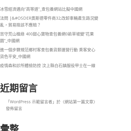
冰雪經濟邁向“高等道”_查包養網站比擬中國網
法問 |&#OSDER奧斯德零件商32;改卸車輛產生路況變
亂，貿易險該不應賠？
苦守荒山植綠 400甜心寶物查包養網0畝草坡變“花果
園”_中國網
進一個步驟規范鄉村客查包養貨郵運營行動 乘客安心
貨色平安_中國網
疫情森和診所體檢防控 汶上縣白石鎮服役甲士在一線
近期留言
「
WordPress 示範留言者
」於〈
網站第一篇文章
〉
發佈留言
彙整