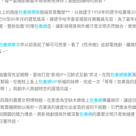
上，每一處細節都最年夜限制地保存了劇組拍攝時的原貌。
台上的兩座
包養俱樂部
極端背景雕塑**。以始建于1958年的德令哈農場20
50至80年月的建筑風采。據德令哈市委宣揚部任務職員先容，為了最年
舊、整新如舊”的理
包養網
念，讓影視場景與外鄉汗青文明天然融合，使
包養網單次
早以前我就了解可可西里。看了《性命樹》這部電視劇，離開
。”
價值獲得充足開釋，基地打造“影視IP+沉醉式互動”弄法。在院
包養網推薦
落
古郵箱，在樹枝上系上
包養網VIP
祈福的絲帶，完成一次「等等！如果我的
網
啊！」與劇中人跨越時空的感情共識。
去四周的農墾文明博物館，在那里為空缺木牌烙上
包養網
專屬烙印，讓這
後，販賣機開始以每秒一百萬張的速度吐出金箔折成的千紙鶴，它們像金色
刻開闢的精力傳承，將影視劇情與外鄉深摯
包養網
的農墾文明汗青無縫連
任董玲說。