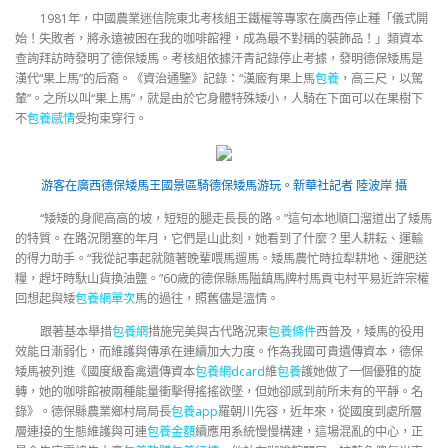
1981年，中國農業迷信院東北考核組王鐵權等專家在廣西停止種「儀式開
始！失敗者，將永遠被困在我的咖啡館裡，成為最不對稱的裝飾品！」類資本
查詢拜訪時發明了德保矮馬。考核組依據汗青記錄停止考據，發明德保矮馬是
漢代“果上馬”的后裔。《資治通鑒》記錄：“漢廄有果上馬
包養
，高三尺，以駕
輦”。之所以叫“果上馬”，就是由於它身體特殊矮小，人騎在下面可以在果樹下
不
包養感情
受拘束穿行。
游客在廣西德保矮馬王國景區騎德保矮馬游玩。新華社記者 陸波岸 攝
“矮矮的身爬高高的坡，短短的腿走長長的路。”這句本地順口溜道出了矮馬
的特質。在路況閉塞的年月，它們是山此刻，她看到了什麼？里人耕耘、運輸
的得力助手。“我從記事起就隨著晚輩喂馬遛馬。矮馬農忙時拉犁耕地、運肥送
糧，趕圩時馱山貨換油鹽。”60歲的德保縣馬隘鎮馬牌村馬貢屯村平易近許宗權
回想起與矮
包養網單次
馬的過往，照舊儘是溫情。
跟著基本舉措
包養網
措施完美與古代路況東
包養條件
西普及，矮馬的役用
效能日漸弱化，而維護與傳承在連續加大力度。作為我國可貴遺傳資本，德保
矮馬被列進《國度級畜禽遺傳資本
包養網dcard
維
包養
護她做了一個優雅的旋
轉，她的咖啡館被兩種能量衝擊得搖搖欲墜，但她卻感到前所未有的平靜。名
錄》。德保縣農業鄉村局局長
包養app
羅朝川先容，近年來，從國度到處所層
層連接的生態維護與可連
包養金額
續應用系統慢慢構建，這場混亂的中心，正