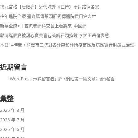
找九宮格【唐敞亮】近代域外《左傳》研討路徑各異
往年進院治療 臺媒驚傳蔡頭肝秀傳醫院費用癌去世
新華全媒+丨查包養網科交會上看將來_中國網
郭濤誕辰宴被甜心寶貝喜包養網石頭搶鏡 李湘王岳倫表態
本日14時起，菏澤市二院對各診森和診所疫苗區及病區實行封鎖式治理
近期留言
WordPress 示範留言者
網站第一篇文章
「
」於〈
〉發佈留言
彙整
2026 年 8 月
2026 年 7 月
2026 年 6 月