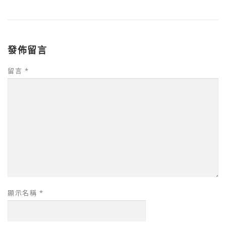
發佈留言
留言
*
顯示名稱
*