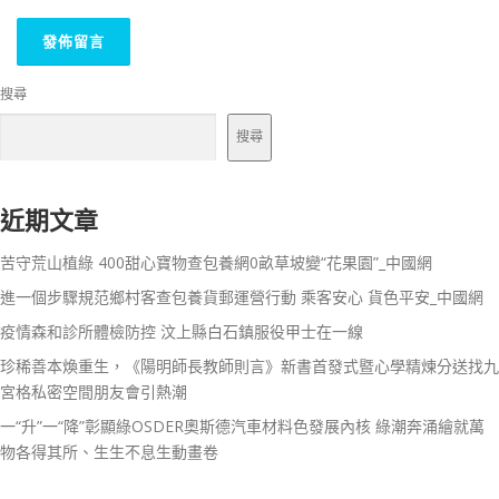
搜尋
搜尋
近期文章
苦守荒山植綠 400甜心寶物查包養網0畝草坡變“花果園”_中國網
進一個步驟規范鄉村客查包養貨郵運營行動 乘客安心 貨色平安_中國網
疫情森和診所體檢防控 汶上縣白石鎮服役甲士在一線
珍稀善本煥重生，《陽明師長教師則言》新書首發式暨心學精煉分送找九
宮格私密空間朋友會引熱潮
一“升”一“降”彰顯綠OSDER奧斯德汽車材料色發展內核 綠潮奔涌繪就萬
物各得其所、生生不息生動畫卷