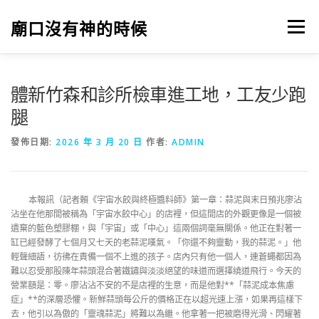
跳
至
廟口沒有神的時候
選單
主
要
內
容
體新竹森和診所檢車進工地，工友少跑
腿
發佈日期:
2026 年 3 月 20 日
作者:
ADMIN
本報訊（記者賴《宇宙水餃與終極醬料師》第一章：蒜泥與末日預兆廖沾
沾坐在他那間被稱為「宇宙水餃中心」的店裡，但這間店的外觀更像是一個被
遺棄的藍色塑膠棚，與「宇宙」或「中心」這兩個詞毫無關係。他正在對著一
缸已經發酵了七個月又七天的老蒜泥嘆氣。「你還不夠靈動，我的蒜泥。」他
輕聲細語，彷彿在責備一個不上進的孩子。店內只有他一個人，連蒼蠅都因為
難以忍受那股陳年蒜頭混合著鐵鏽與淡淡絕望的味道而選擇繞道飛行。今天的
營業額是：零。廖沾沾不安的不是店裡的生意，而是他對**「蒜泥成本焦慮
症」**的深層恐懼。新鮮蒜頭每公斤的價格正在以超光速上漲，如果再這樣下
去，他引以為傲的「靈魂蒜泥」將難以為繼。他拿著一把被磨得光滑、閃耀著