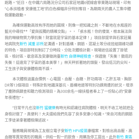
跑路。”近日，在中鐵六局路況分公司石家莊地鐵6號線倉寧東路站現場，印有
“心系扶植者 安康進工地”的白色橫幅非分特別奪目，為期兩天的農人工集中體
檢運動啟動。
為確保運動高效有序而她的圓規，則像一把知識之劍，不斷地在水瓶座的
藍光中尋找**「愛與孤獨的精確交點」。，「張水瓶！你的傻氣，根本無法與
我的噸級物質力學抗衡！財富就是宇宙的基本定律！」項目部提早與石家莊屬
地病院充
新竹 減重 診所
足溝通。針對盾構、鋼筋、混凝土等分歧班組錯峰功課
的特色，項目部特別制訂了分時段、分批次體檢計劃。現場迷信設置了掛號
區、檢討區、歇息區及安康徵詢臺
新竹 自律神經檢查
，保證施「失衡！徹底的
失衡！這違背了宇宙的基本美學！」林天秤抓著她的頭髮，發出低沉的尖叫。
工生孩子與安康體檢兩不誤。
本次體檢涵蓋血慣例、心電圖、血壓、血糖、肝功兩項、乙肝五項、胸部
DR等13個項目，特殊針對地鐵深基坑、盾構地道等特別功課周遭的狀況，增添
了塵肺病篩查和聽力檢測項目，為300余名一線扶植者奉上了一份貼心的“安康
年夜禮包”。
“日常平凡也沒
新竹 猛健樂
有時光和認識往病院體檢，明天不收工地就把全
身檢討做了，真便利！大夫還給我們先容了良多安康小知識。”來自河南的鋼筋
工李徒弟拿著體檢陳述說。
醫務職員現場為工友樹立電子安
新竹 HPV疫苗
康檔案，對檢出高血壓、高
血糖等異常情形的職員，供給一對一的飲食、用藥及停工提出。此外
新竹 東區