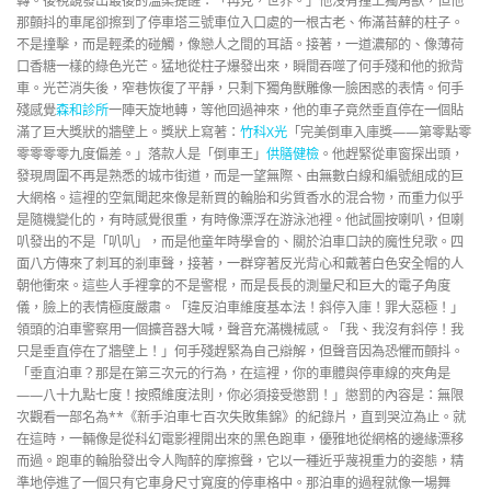
轉。後視鏡發出最後的溫柔提醒：「再見，世界。」他沒有撞上獨角獸，但他
那顫抖的車尾卻擦到了停車塔三號車位入口處的一根古老、佈滿苔蘚的柱子。
不是撞擊，而是輕柔的碰觸，像戀人之間的耳語。接著，一道濃郁的、像薄荷
口香糖一樣的綠色光芒。猛地從柱子爆發出來，瞬間吞噬了何手殘和他的掀背
車。光芒消失後，窄巷恢復了平靜，只剩下獨角獸雕像一臉困惑的表情。何手
殘感覺
森和診所
一陣天旋地轉，等他回過神來，他的車子竟然垂直停在一個貼
滿了巨大獎狀的牆壁上。獎狀上寫著：
竹科X光
「完美倒車入庫獎——第零點零
零零零零九度偏差。」落款人是「倒車王」
供膳健檢
。他趕緊從車窗探出頭，
發現周圍不再是熟悉的城市街道，而是一望無際、由無數白線和編號組成的巨
大網格。這裡的空氣聞起來像是新買的輪胎和劣質香水的混合物，而重力似乎
是隨機變化的，有時感覺很重，有時像漂浮在游泳池裡。他試圖按喇叭，但喇
叭發出的不是「叭叭」，而是他童年時學會的、關於泊車口訣的魔性兒歌。四
面八方傳來了刺耳的剎車聲，接著，一群穿著反光背心和戴著白色安全帽的人
朝他衝來。這些人手裡拿的不是警棍，而是長長的測量尺和巨大的電子角度
儀，臉上的表情極度嚴肅。「違反泊車維度基本法！斜停入庫！罪大惡極！」
領頭的泊車警察用一個擴音器大喊，聲音充滿機械感。「我、我沒有斜停！我
只是垂直停在了牆壁上！」何手殘趕緊為自己辯解，但聲音因為恐懼而顫抖。
「垂直泊車？那是在第三次元的行為，在這裡，你的車體與停車線的夾角是
——八十九點七度！按照維度法則，你必須接受懲罰！」懲罰的內容是：無限
次觀看一部名為**《新手泊車七百次失敗集錦》的紀錄片，直到哭泣為止。就
在這時，一輛像是從科幻電影裡開出來的黑色跑車，優雅地從網格的邊緣漂移
而過。跑車的輪胎發出令人陶醉的摩擦聲，它以一種近乎蔑視重力的姿態，精
準地停進了一個只有它車身尺寸寬度的停車格中。那泊車的過程就像一場舞