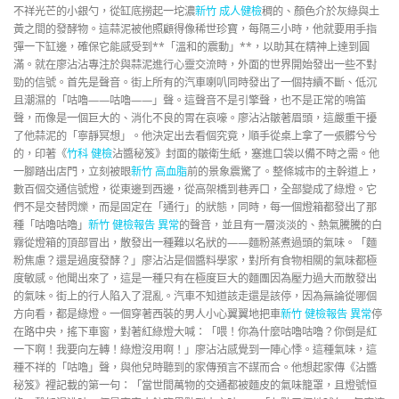
不祥光芒的小銀勺，從缸底撈起一坨濃
新竹 成人健檢
稠的、顏色介於灰綠與土
黃之間的發酵物。這蒜泥被他照顧得像稀世珍寶，每隔三小時，他就要用手指
彈一下缸邊，確保它能感受到**「溫和的震動」**，以助其在精神上達到圓
滿。就在廖沾沾專注於與蒜泥進行心靈交流時，外面的世界開始發出一些不對
勁的信號。首先是聲音。街上所有的汽車喇叭同時發出了一個持續不斷、低沉
且潮濕的「咕嚕——咕嚕——」聲。這聲音不是引擎聲，也不是正常的鳴笛
聲，而像是一個巨大的、消化不良的胃在哀嚎。廖沾沾皺著眉頭，這嚴重干擾
了他蒜泥的「寧靜冥想」。他決定出去看個究竟，順手從桌上拿了一張髒兮兮
的，印著《
竹科 健檢
沾醬秘笈》封面的皺衛生紙，塞進口袋以備不時之需。他
一腳踏出店門，立刻被眼
新竹 高血脂
前的景象震驚了。整條城市的主幹道上，
數百個交通信號燈，從東邊到西邊，從高架橋到巷弄口，全部變成了綠燈。它
們不是交替閃爍，而是固定在「通行」的狀態，同時，每一個燈箱都發出了那
種「咕嚕咕嚕」
新竹 健檢報告 異常
的聲音，並且有一層淡淡的、熱氣騰騰的白
霧從燈箱的頂部冒出，散發出一種難以名狀的——麵粉蒸煮過頭的氣味。「麵
粉焦慮？還是過度發酵？」廖沾沾是個醬料學家，對所有食物相關的氣味都極
度敏感。他聞出來了，這是一種只有在極度巨大的麵團因為壓力過大而散發出
的氣味。街上的行人陷入了混亂。汽車不知道該走還是該停，因為無論從哪個
方向看，都是綠燈。一個穿著西裝的男人小心翼翼地把車
新竹 健檢報告 異常
停
在路中央，搖下車窗，對著紅綠燈大喊：「喂！你為什麼咕嚕咕嚕？你倒是紅
一下啊！我要向左轉！綠燈沒用啊！」廖沾沾感覺到一陣心悸。這種氣味，這
種不祥的「咕嚕」聲，與他兒時聽到的家傳預言不謀而合。他想起家傳《沾醬
秘笈》裡記載的第一句：「當世間萬物的交通都被麵皮的氣味籠罩，且燈號恒