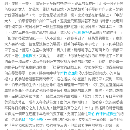
蹈，流暢、完美，且毫無任何多餘的動作**。跑車的駕駛座上走出一個全身黑
色皮衣的女人，她戴著一副透明護目鏡，冷酷地朝著何手殘的方向走來。她的
步伐優雅而精準，每一步都像是被測量過一樣，完美地落在網格線上。「車影
大人！」泊車警察們立刻立正站好，連測量尺都顫抖著不敢發出聲音。她走到
何手殘面前，輕蔑地掃了一眼他那輛垂直貼在牆上的掀背車，語氣冰冷。「新
手，你的車技像一團混亂的毛線球。你污染了
竹科 健檢
泊車維度的純粹性。」
「但你的後視鏡貼紙——『永不放棄』，讓我看到了一絲愚蠢的勇氣。」車影
大人突然掏出一個像是遙控器的裝置，對著何手殘的車子按了一下。何手殘的
車子從牆上脫落，在空中旋轉了一百八十度，穩穩地停在了地面上的一個停車
格中。這
供膳健檢
次，夾角是——零度。「你被分配給我的泊車學徒了。如果
泊車是一種宗教，你就是那個連方向盤都沒摸過的新信徒。」她指了指旁邊一
輛像是巨型嬰兒車的改造車：「這是你的訓練工具，從現在開始，你得學會如
何在零點零零一秒內，將這輛車精準
新竹 高血脂
停入對面的針眼大小的車位
裡。」何手殘看著那輛閃閃發光、還在播放《小星星》的嬰兒車，感到一陣眩
暈。泊車維度的生活，比他想象中還要無理頭一百萬倍。《失控的星座運勢與
單戀狂想曲》張水瓶從他那張覆蓋著七層舊報紙的單人床上驚醒，不是因為鬧
鐘，而是因為屋頂傳來了一陣震耳欲聾的廣播聲。「緊急！緊急！今日星座運
勢超級大修正！所有天秤座請注意！由於月球剛剛打了一個噴嚏，您的戀愛機
率從昨日的百分之九十九點九，陡降至負百分之八十七！」廣播員的聲音聽起
來像是一個正在經歷中年危機的雙子座，充滿了戲劇性
新竹 自律神經檢查
的絕
望。張水瓶
員工診所 健檢
，一個典型的水瓶座，立刻感到一陣恐慌，這是他患
有「星座預報壓力症候群」後的標準反應。他單戀著住在隔壁棟、經營一家