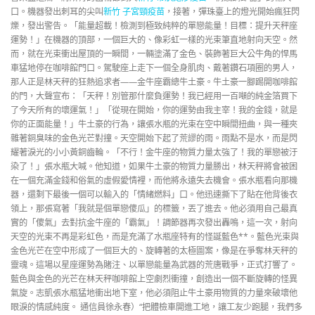
口。機器發出刺耳的尖叫
新竹 子宮頸疫苗
，接著，彈珠臺上的燈光開始瘋狂閃
爍，發出警告。「能量超載！檢測到極致純粹的單戀能量！目標：提升天秤座
運勢！」在機器的頂部，一個巨大的、像彩虹一樣的光束筆直地射向天空。然
而，就在光束衝出屋頂的一瞬間，一輛塗滿了金色、裝飾著巨大公牛角的悍馬
車猛地停在咖啡館門口。駕駛座上走下一個全身肌肉、戴著鑽石項圈的男人，
那人正是林天秤的狂熱追求者——金牛座霸總牛土豪。牛土豪一腳踢開咖啡館
的門，大聲宣布：「天秤！別管那什麼負運勢！我已經用一百噸的純金箔買下
了今天所有的壞運氣！」「從現在開始，你的運勢由我主宰！我的金錢，就是
你的正面能量！」牛土豪的行為，讓張水瓶的光束在空中瞬間扭曲，與一種夾
雜著銅臭味的金色光芒對撞。天空開始下起了荒謬的雨。雨點不是水，而是閃
耀著淚光的小小黃銅齒輪。「不行！金牛座的物質力量太強了！我的單戀被汙
染了！」張水瓶大喊。他知道，如果牛土豪的物質力量勝出，林天秤將會被困
在一個充滿金錢和俗氣的虛假愛情裡，而他將永遠失去機會。張水瓶看向那機
器，還剩下最後一個可以輸入的「情緒燃料」口。他迅速撕下了貼在他背後衣
領上，那張寫著「我就是個單戀傻瓜」的標籤，丟了進去。他必須用自己最真
實的「傻氣」去對抗金牛座的「霸氣」！調節器再次發出轟鳴，這一次，射向
天空的光束不再是彩虹色，而是充滿了水瓶座特有的怪誕藍色**。藍色光束與
金色光芒在空中形成了一個巨大的、旋轉著的太極圖案，像是在爭奪林天秤的
靈魂。這場以星座運勢為賭注、以單戀能量為武器的荒唐戰爭，正式打響了。
藍色與金色的光芒在林天秤咖啡館上空劇烈衝撞，創造出一個不斷旋轉的怪異
氣旋。志凱張水瓶猛地衝出地下室，他必須阻止牛土豪用物質的力量來破壞他
眼淚的情感純度。 通信員徐永春）“把體檢車開進工地，讓工友少跑腿，我們多