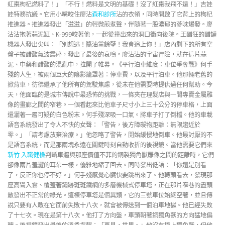
紅棗枸杞燃料了！」「不行！燃料是文明的基礎！沒了紅棗我飛不遠！」吉娃
娃特務抗議。它用小嘴咬住廖沾
森和診所
沾的衣領，同時開啟了它背上的枸杞
推進器。推進器發出「滋滋」的輕微煎煮聲，伴隨著一股濃郁的蔘味爆發。廖
沾沾抱著蒜泥缸、K-999咬著他，一起從撞出來的洞口衝向後院。王醋狂的醋罐
機器人發出尖叫：「別想逃！醬油黨餘孽！我會追上你！」店內剩下的所有空
盤子被醋酸氣波震碎，發出了最後的哀鳴。廖沾沾的宇宙冒險，就在這片蒜
泥、中藥和醋酸的混亂中，拉開了帷幕。《平行泊車維度：車位爭奪戰》何手
殘的人生，被兩個巨大的陰影籠罩著：停車費，以及平行泊車。他那輛老舊的
掀背車，彷彿繼承了他所有的駕駛焦慮，從未在他需要時提供過任何幫助。今
天，他面臨的是城市傳說中最恐怖的挑戰，一條夾在理髮店與一間專賣金屬雕
像的畫廊之間的窄巷。一個看起來比他車子尺寸小上三十公分的停車格，上面
還灑著一層可疑的白色粉末。何手殘深吸一口氣。將車子打了倒檔。他的車載
語音系統發出了令人不快的女聲：「警告，後方障礙物距離：無限趨近於
零。」「請考慮放棄治療。」他忽略了警告，開始緩慢地倒車。他最討厭的不
是語音系統，而是那兩塊永遠在關鍵時刻自動收折的後視鏡。當他需要它們來
新竹 入職健檢
判斷車體與那座價值不菲的銅製獨角獸雕像之間的距離時，它們
卻像兩片羞澀的耳朵一樣，優雅地縮了回去。同時發出低語：「你還是別看
了，反正你也停不好。」何手殘感覺心臟快要跳出來了。他轉頭看去，發現那
座高聳入雲、覆蓋著鏽跡斑斑鐵網的多層機械式停車塔，正在那片窄巷的盡頭
散發出不正常的綠光。這棟停車塔是個異類，它的三號車位始終空著，並且傳
說只要有人敢在它面前失敗十八次，就會被傳送到一個泊車地獄。他已經失敗
了十七次。現在是第十八次。他打了方向盤，車頭朝著銅獨角獸的方向猛地偏