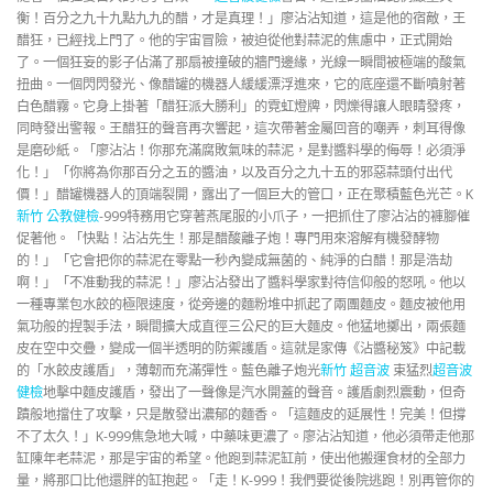
衡！百分之九十九點九九的醋，才是真理！」廖沾沾知道，這是他的宿敵，王
醋狂，已經找上門了。他的宇宙冒險，被迫從他對蒜泥的焦慮中，正式開始
了。一個狂妄的影子佔滿了那扇被撞破的牆門邊緣，光線一瞬間被極端的酸氣
扭曲。一個閃閃發光、像醋罐的機器人緩緩漂浮進來，它的底座還不斷噴射著
白色醋霧。它身上掛著「醋狂派大勝利」的霓虹燈牌，閃爍得讓人眼睛發疼，
同時發出警報。王醋狂的聲音再次響起，這次帶著金屬回音的嘲弄，刺耳得像
是磨砂紙。「廖沾沾！你那充滿腐敗氣味的蒜泥，是對醬料學的侮辱！必須淨
化！」「你將為你那百分之五的醬油，以及百分之九十五的邪惡蒜頭付出代
價！」醋罐機器人的頂端裂開，露出了一個巨大的管口，正在聚積藍色光芒。K
新竹 公教健檢
-999特務用它穿著燕尾服的小爪子，一把抓住了廖沾沾的褲腳催
促著他。「快點！沾沾先生！那是醋酸離子炮！專門用來溶解有機發酵物
的！」「它會把你的蒜泥在零點一秒內變成無菌的、純淨的白醋！那是浩劫
啊！」「不准動我的蒜泥！」廖沾沾發出了醬料學家對待信仰般的怒吼。他以
一種專業包水餃的極限速度，從旁邊的麵粉堆中抓起了兩團麵皮。麵皮被他用
氣功般的捏製手法，瞬間擴大成直徑三公尺的巨大麵皮。他猛地擲出，兩張麵
皮在空中交疊，變成一個半透明的防禦護盾。這就是家傳《沾醬秘笈》中記載
的「水餃皮護盾」，薄韌而充滿彈性。藍色離子炮光
新竹 超音波
束猛烈
超音波
健檢
地擊中麵皮護盾，發出了一聲像是汽水開蓋的聲音。護盾劇烈震動，但奇
蹟般地擋住了攻擊，只是散發出濃郁的麵香。「這麵皮的延展性！完美！但撐
不了太久！」K-999焦急地大喊，中藥味更濃了。廖沾沾知道，他必須帶走他那
缸陳年老蒜泥，那是宇宙的希望。他跑到蒜泥缸前，使出他搬運食材的全部力
量，將那口比他還胖的缸抱起。「走！K-999！我們要從後院逃跑！別再管你的