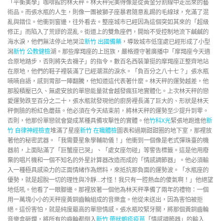
「平衡美學」咖啡館的林天秤。林天秤完美得像是從黃金分割線中走出來的藝
術品。而張水瓶的人生，則像一團被獅子座暴君隨意亂踢的毛線球，充滿了混
亂與錯位。他衝到窗邊，往外看去。整座城市已經因為這個突如其來的「超級
修正」而陷入了荒謬的混亂。街道上的雙魚座們，開始不受控制地流下鹹鹹的
海水淚，他們無法停止地哭泣
新竹 出國備藥
，導致城市低窪處已經形成了小型
潟
新竹 公教健檢
湖。那些摩羯座的上班族，嚴格遵守著廣播中「摩羯座今天適
合原地踏步，否則將失去襪子」的指令。數百名西裝筆挺的摩羯座正整齊地站
在原地，他們的鞋子裡裝滿了已經潮濕的淚水。「負百分之八十七？」張水瓶
喃喃自語，感到胃部一陣翻騰，他知道這代表著什麼。林天秤的運勢越差，他
那股積壓已久、無處安放的單戀能量就會越發瘋狂地實體化。上次林天秤的戀
愛運勢跌至百分之二十，張水瓶就發現他的廚房裡長滿了巨大的、形狀是林天
秤側臉的粉紅色蘑菇。他必須在今天結束前，將林天秤的運勢至少提升到零。
否則，他那份單戀就會變成某種具備攻擊性的實體。他
竹科X光
緊張地跑進他
新
竹 自律神經檢查
堆滿了星座
新竹 在職體檢
圖表和過期甜甜圈的地下室，那裡放
著他的秘密武器。「我需要星象學輔助儀！」他衝到一個像是老式彈珠臺的機
器前，上面貼滿了「巨蟹座已哭」、「處女座勿碰」等警告標籤。這是他用廢
棄的唱片機和一個不知名的外星計算器改造而成的「情感調節器」。他必須輸
入一種極具感染力的正面情緒作為燃料，來抵抗那負面的運勢波。「水瓶座的
優勢，就是超脫一切的理性與冷靜…才怪！我只有一腔熱血的傻氣啊！」他絕望
地低吼。他看了一眼腳邊。那裡放著一個他為林天秤準備了兩年的禮物：一個
用一萬塊小小的天秤座黃銅齒輪組成的音樂盒。他從未送出，因為害怕被拒
絕。這份害怕，就是純度最高的單戀情感。張水瓶咬緊牙關，將那個黃銅齒輪
音樂盒砸爛，將所有的齒輪都倒入
新竹 帶狀皰疹疫苗
「情感調節器」的輸入