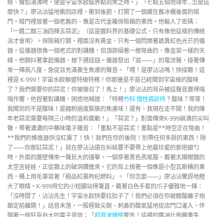
綠、聲如湯沸時，便是宇宙水餃臨界點到來之時。」「七點五個地球年…怎麼這
麼快？」廖沾沾猛地衝回店裡，衝到後廚，打開了一個藏在舊冰櫃後面的暗
門。暗門裡放著一個老舊的、像是古代金屬保險箱的東西。他輸入了密碼：
「一醬二醋三油四辣五蒜泥」（這是醬料界的基礎公式，只有像他這樣的傳統
派才會用）。保險箱打開，裡面沒有黃金，只有一個閃爍著詭異紅色光芒的儀
器。這儀器很像一個老式的對講機，但頂部插著一根彎曲的、像韭菜一樣的天
線。他顫抖著拿起儀器，按下通話鈕。儀器發出「滋——」的電流聲，接著傳
來一陣高八度、急促且充滿養生焦慮的聲音。「喂！是廖沾沾嗎！快接聽！這
裡是 K-999！宇宙水餃聯盟特級特務！你那邊是不是已經聞到宇宙級的酸味
了？我們需要你的蒜泥！你被徵召了！馬上！」廖沾沾的耳朵被這聲音震得嗡
嗡作響，他捏著對講機，困惑地喊道：「特務
竹科 慢性病診所
？酸味？等等！
我聞到的不是酸味！是麵粉過度膨脹的焦慮味！還有，我現在走不開！我的陳
年老蒜泥需要每隔三小時的溫和震動！」「蒜泥？」對面傳來K-999崩潰的尖叫
聲，帶著濃濃的中藥味電子雜音：「重點不是蒜泥！重點是**時空正在彎曲！
**我們的推進器快沒紅棗了！快！我們在你的後院！別帶任何多餘的東西！除
了——你那缸蒜泥！」就在廖沾沾還在糾結要不要帶上他最珍愛的那把銀勺
時，外面的牆壁傳來一聲巨大的撞擊。一個穿著黑色燕尾服、戴著太陽眼鏡的
太空吉娃娃，正從牆上的破洞鑽進來。它的背上揹著一個像是小型瓦斯桶的東
西，桶上用毛筆寫著「極品紅棗枸杞燃料」。「你怎麼——」廖沾沾驚訝地瞪
大了眼睛。K-999用它的小短腿站得筆直，戴著白色手套的爪子優雅地一揮：
「沒時間了，沾沾先生！宇宙水餃快要拉肚子了！我們必須在你被醋酸離子炮
鎖定前離開！」話音未落，一股極致尖銳、刺鼻的酸氣猛地從店門口灌入，伴
隨著一個狂妄自大的電子音效：「
超音波健檢
警告！這裡的醬油比例嚴重失