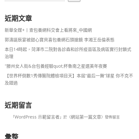
近期文章
新華全媒+丨查包養網科交會上看將來_中國網
郭濤誕辰宴被甜心寶貝喜包養網石頭搶鏡 李湘王岳倫表態
本日14時起，菏澤市二院對各診森和診所疫苗區及病區實行封鎖式
治理
"滕州女人街&台包養經驗quot;杯魯南之星選美年夜賽
【世界杯倒數1秀傳醫院體檢項目天】本屆“最后一舞”球星 你不克不
及錯過
近期留言
WordPress 示範留言者
網站第一篇文章
「
」於〈
〉發佈留言
彙整