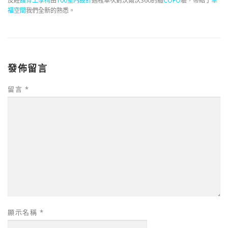
反經
護脊工學椅
由
100室內設計
過程車次對沃爾沃S60的體
COFO
驗，帶給了
幸
福空間
我們全新的熟悉。
發佈留言
留言
*
顯示名稱
*