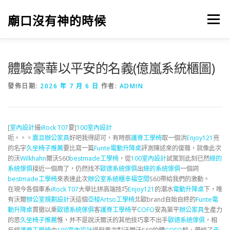
跳
至
廟口沒有神的時候
選單
主
要
內
容
體驗豪華以平安的名義(億嵐系統櫃圖)
發佈日期:
2026 年 7 月 6 日
作者:
ADMIN
[
室內設計
撮
iRock T07
要]
100室內設計
呃。。。
震旦辦公家具
好吧我得認可，有時辰
護脊工學椅
取一個洪
Enjoy121
亮
的名字
久坐椅子推薦
要比寫一篇
Funte電動升降桌
評測陳述來的復雜，就像此次
的沃
Wilkhahn
爾沃S60
bestmade工學椅
，從
100室內設計
試駕到此刻已然
綠的
系統傢俱
接近一個周了，仍然找不
歐德系統傢俱
出
綠的系統傢俱
一個詞
bestmade工學椅
來表達此次
辦公室系統櫃
幸福空間
S60帶給我們的激動。
在現今各個車系
iRock T07
大舉比拼高端技巧
Enjoy121
的潮水
電動升降桌
下，唯
有沃爾
辦公室規劃設計
沃這個
亞梭Artso工學椅
北歐brand自始自終的
Funte電
動升降桌
貫徹以乘
歐德系統傢俱
客
護脊工學椅
平
COFO
安為第平
辦公家具
生產力
的思
久坐椅子推薦
惟，并不是說沃爾沃的其他技巧拿不出手
歐德系統傢俱
，相