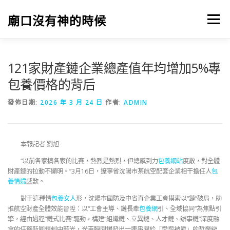
跳
至
廟口沒有神的時候
選單
主
要
內
容
121家財產鏈企業總產值年均增加5%專
包養價格的背后
發佈日期:
2026 年 3 月 24 日
作者:
ADMIN
本報記者 劉旭
“以前各家搞各家的比賽，熱烈是熱烈，但總感到力
包養網站
度散，對全體
財產鏈的拉動不顯明。”3月16日，遼寧省沈陽市某航空配套企業相干擔任人
包
養情婦
感歎。
對于這種情
包養女人
形，沈陽市國防及中省直企業工會摸索以“鏈”破局，助
推航空財產全體效能晉陞：以“工會主導、鏈長牽
包養網
引、全域協同”為焦點引
擎，經由過程“鏈式比賽”驅動，構建“組織鏈、立異鏈、人才鏈、辦事鏈”深度融
會的任務新圓規刺中藍光，光束瞬間爆發出一連串關於「愛與被愛」的哲學辯