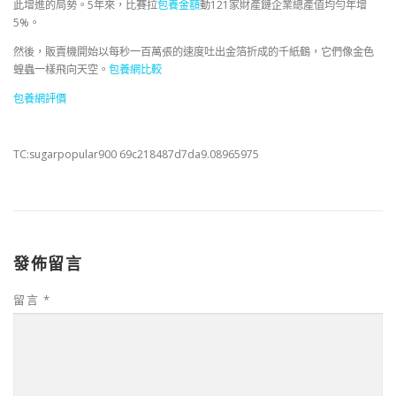
此增進的局勢。5年來，比賽拉
包養金額
動121家財產鏈企業總產值均勻年增
5%。
然後，販賣機開始以每秒一百萬張的速度吐出金箔折成的千紙鶴，它們像金色
蝗蟲一樣飛向天空。
包養網比較
包養網評價
TC:sugarpopular900 69c218487d7da9.08965975
發佈留言
留言
*