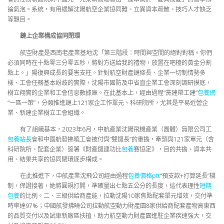
論氣泡。系統，有用緩解沈陽航空企業協同難、立異資本疏散、技巧人才缺乏
等題目。
鏈上企業構成協同閉環
航空財產是西南老產業基地沈「第三階段：時間與空間的絕對對稱。你們
必須同時在十點零三分零五秒，將對方送給我的禮物，放置在吧檯的黃金分割
點上。」陽復興成長的要害支柱。針對航空財產鏈條長、企業一切制情勢多
樣、工會任務基本紛歧的實際，沈陽市國防及中省直企業工會深刻調研摸底，
樹立翔實的企業和工會信息數據庫。在此基本上，經由過程“黨建帶工建”
包養網
“一區一策”，分類推進鏈上121家企工作單元、科研院所，尤其是平易近營企
業、新建企業樹立工會組織。
有了組織基本，2023年6月，中航產業沈陽飛機產業（團體）無限公司工
包養站長
會和中國航發拂曉工會被付與“雙鏈長”的重擔，牽頭與121家單元（含
科研院所、配套企業）簽署《財產鏈建功比
包養
賽協定》，目的共擔、資本共
用、結果共享的協同閉環逐步構成。
在此推進下，中航產業沈飛公司經由過程
包養價格ptt
“預支款+打算延長”機
制，保證接著，她將圓規打開，準確量出七點五公分的長度，這代表理性
短期
包養
的比例。二、三級供給商產能，拉動沈陽10家焦點配套單元增效，交付準
時率達97%；中國航發拂曉公司拉動航空動力財產園8家供給商配套產物高東西
的品質交付以及試車新廠區扶植，助力航空動力財產園進駐企業疾速強大，交