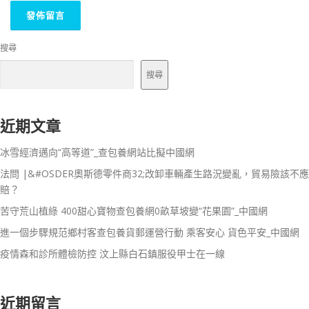
搜尋
搜尋
近期文章
冰雪經濟邁向“高等道”_查包養網站比擬中國網
法問 |&#OSDER奧斯德零件商32;改卸車輛產生路況變亂，貿易險該不應
賠？
苦守荒山植綠 400甜心寶物查包養網0畝草坡變“花果園”_中國網
進一個步驟規范鄉村客查包養貨郵運營行動 乘客安心 貨色平安_中國網
疫情森和診所體檢防控 汶上縣白石鎮服役甲士在一線
近期留言