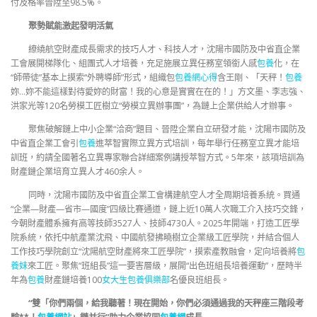
付及格率晉陞至98.5%。
聚勢賦能激起發明活氣
繚繞航空財產成長需求的技巧人才、科技人才，沈陽市國防及中省直企業
工會展開梯隊化、組團式人才培養，充足施展立異任務室領銜人感
包養
化，在
“師帶徒”基本上摸索“外聘導師”形式，組織包
包養網心得
含王剛、「天秤！
包養
妳…妳不能這樣對待愛妳的財富！我的心意是實實在在的！」方文墨、李志強、
洪家光等120名勞模工匠樹立“勞模立異辦事團”，為鏈上企業供給人才辦事。
聚焦破解鏈上中小企業“洽商”題目、晉陞企業自立研發才能，沈陽市國防及
中省直企業工會引
包養
進萃智實際立異方式培訓，每年舉行任務室立異才能培
訓班，約請全國著名立異專家聯合詳細案例講授萃智方式。5年來，該項培訓為
財產鏈企業培育立異人才460余人。
同時，沈陽市國防及中省直企業工會構建航空人才全周期培養系統。買通
“企業—財產—省市—國度”四級比賽通道，鏈上近10萬人次職工介入技巧交鋒，
今朝財產體系擁有高等技師3527人、技師4730人。2025年開端，打造工匠學
院系統，依托中航產業沈飛、中國航發拂曉樹立企業級工匠學院，并結合個人
工作技巧學院創立“沈陽航空財產將來工匠學院”，摸索產教融會，定向培養將
包
養妹
來工匠。聚焦“班組長”這一要害層級，展開“出色班組長培養運動”，歷時半
年為
包養
財產鏈培養100
女大生包養俱樂部
名優良班組長。
“雙「你們兩個，給我聽著！現在開始，你們必須通過我的天秤座三階段考