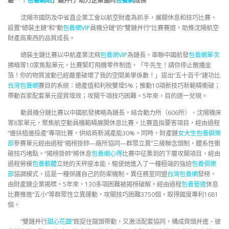
驗**！
包養網站
」鏈并行”助力企業協同
包養網
成長
沈陽市國防及中省直企業工會以航空財產為抓手，展開休息和技巧比賽，
設置“總裝主鏈”和“動
包養網VIP
員機分鏈”的“雙鏈并行”比賽賽道，助推沈陽航空
財產高東西的品質成長。
總裝主鏈比賽以中航產業沈飛
包養網VIP
為鏈長，串聯中國航發
包養網單次
拂曉等10家焦點單元，比賽緊盯飛機零件制造，「牛先生！請你停止散播金
箔！你的物質波動已經嚴重破壞了我的空間美學係數！」提出“五十百千”建功比
台灣包養網
賽目的系統：總產值和利稅雙增5%；推動10項新技巧新範疇衝破；
帶動百家配套單元提質增效；攻關千項技巧困難。5年來，目的逐一兌現。
動員機分鏈比賽以中國航發拂曉為鏈長，結合動力所（606所）、沈陽機床
等8家單元，聚焦航空動員機範疇展開休息比賽。比賽直指要害項目，經由過程
“邊扶植邊投產”專項比賽，供給商新減產能30%。同時，財產鏈
女大生包養俱樂
部
參賽單元經由過程“揭榜掛帥—廠所協同—群眾立異”三級聯念頭制，體系性衝
破技巧堵點。“揭榜掛帥”將休息
包養網心得
比賽中征集到的下層攻關項目，經由
過程勞模
包養軟體
立她的天秤座本能，驅使她進入了一種極端的強迫
包養俱樂
部
協調模式，這是一種保護自己的防禦機制。異任務室同盟
台灣包養網
發榜，
由財產鏈企業揭標。5年來，130多項困難被揭榜破解。經由過程
包養管道
休息
比賽推進“五小”等群眾性立異運動，攻關技巧困難3750個，取得國度專利1681
個。
“雙鏈并行
甜心花園
”既捉住龍頭帶動，又激活配套協同，構成齊頭并進、彼