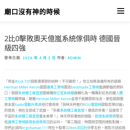
跳
至
廟口沒有神的時候
選單
主
要
內
容
2比0擊敗奧天億嵐系統傢俱時 德國晉
級四強
發佈日期:
2026 年 4 月 3 日
作者:
ADMIN
「用金
iRock T07
錢褻瀆單戀的純粹！不可饒恕！」他立刻將身邊所有的過期
Herman Miller Aeron
甜甜
護脊工學椅
圈丟
bestmade工學椅
進調節器的燃料
口。甜甜
系統櫃工廠直營
圈被機
辦公室系統櫃
器轉化為一團團彩虹色的邏
人體
工學椅
輯悖論，朝著
Herman Miller Aeron
金箔千紙鶴發射出去。那些甜甜圈
原本是
Funte電動升降桌
他打算用來「與林天秤進行
ROG電競椅
甜點哲學討論」
的道具，現在全部成了武器。「失衡
系統櫃工廠直營
！徹底的失衡！這違背了
宇宙的
系統櫃工廠直營
基本美學！」林天秤抓著她的頭髮，
歐德系統傢俱
發出
低
護脊工學椅
歐德系統傢俱
沉的尖叫。「第三階段：時間與空間的絕對對稱。
你們必須同
ergohuman 111
時在十點零三
Xten法拉利
分零五秒，將對方送給我