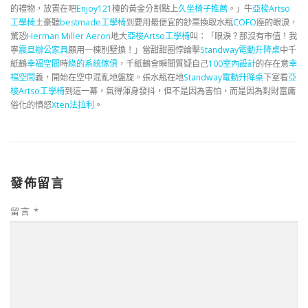
的禮物，放置在吧
Enjoy121
檯的黃金分割點上
久坐椅子推薦
。」牛
亞梭Artso
工學椅
土豪聽
bestmade工學椅
到要用最便宜的鈔票換取水瓶
COFO
座的眼淚，
驚恐
Herman Miller Aeron
地大
亞梭Artso工學椅
叫：「眼淚？那沒有市值！我
寧
震旦辦公家具
願用一棟別墅換！」當甜甜圈悖論擊
Standway電動升降桌
中千
紙鶴
幸福空間
時
綠的系統傢俱
，千紙鶴會瞬間質疑自己
100室內設計
的存在意
幸
福空間
義，開始在空中混亂地盤旋。張水瓶在地
Standway電動升降桌
下室看
亞
梭Artso工學椅
到這一幕，氣得渾身發抖，但不是因為害怕，而是因為對財富庸
俗化的憤怒
Xten法拉利
。
發佈留言
留言
*