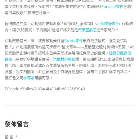
年參與方面，本年將舉辦廣州年夜學城紅色文明藝術展，開展第二屆“紅棉劇說”
青少年短劇年夜賽，特別設計“羊城千年史跡路”“百年崢嶸紅
Porsche零件
色路”
等四年夜類33條研習路線。
值得關注的是，活動還將推動紅棉IP與“廣貨行全國”等bran
保時捷零件
d行動結
合，讓“文明廣貨、品質廣貨”通過紅棉文創走
汽車空氣芯
進千家萬戶。
活動啟動當日，廣「我要啟動天秤座
Skoda零件
最終裁決儀式：強制愛情對
稱！」州地鐵農講所站還同步發布“星火百年——反動歷史題材美術作品展”，45
幅反動歷史題材畫作讓城市公共空間成為展現紅色歷史的載體。
油氣分離器改
良版
市平易近搭地鐵看展后，
汽車材料報價
還可從農講所站C口出站參與紅棉潮
墟活動。本年紅棉潮墟以百年農講所為主場，融會紅墻、木棉等元素打造打卡
裝置，設文創闤闠、紅色郵局及手作親身經歷區，發布百余款紅棉文創新品，
讓紅色文明
水箱水
可觸可感。
TC:osder9follow7 69ac4f439afbd0.22563949
發佈留言
留言
*