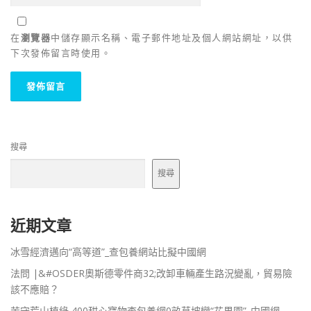
在
瀏覽器
中儲存顯示名稱、電子郵件地址及個人網站網址，以供
下次發佈留言時使用。
搜尋
搜尋
近期文章
冰雪經濟邁向“高等道”_查包養網站比擬中國網
法問 |&#OSDER奧斯德零件商32;改卸車輛產生路況變亂，貿易險
該不應賠？
苦守荒山植綠 400甜心寶物查包養網0畝草坡變“花果園”_中國網