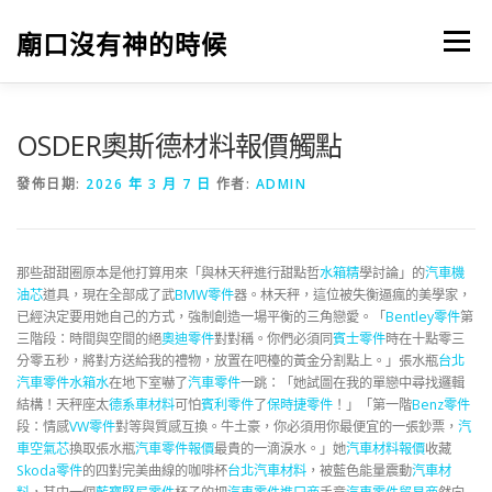
跳
至
廟口沒有神的時候
選單
主
要
內
容
OSDER奧斯德材料報價觸點
發佈日期:
2026 年 3 月 7 日
作者:
ADMIN
那些甜甜圈原本是他打算用來「與林天秤進行甜點哲
水箱精
學討論」的
汽車機
油芯
道具，現在全部成了武
BMW零件
器。林天秤，這位被失衡逼瘋的美學家，
已經決定要用她自己的方式，強制創造一場平衡的三角戀愛。「
Bentley零件
第
三階段：時間與空間的絕
奧迪零件
對對稱。你們必須同
賓士零件
時在十點零三
分零五秒，將對方送給我的禮物，放置在吧檯的黃金分割點上。」張水瓶
台北
汽車零件
水箱水
在地下室嚇了
汽車零件
一跳：「她試圖在我的單戀中尋找邏輯
結構！天秤座太
德系車材料
可怕
賓利零件
了
保時捷零件
！」「第一階
Benz零件
段：情感
VW零件
對等與質感互換。牛土豪，你必須用你最便宜的一張鈔票，
汽
車空氣芯
換取張水瓶
汽車零件報價
最貴的一滴淚水。」她
汽車材料報價
收藏
Skoda零件
的四對完美曲線的咖啡杯
台北汽車材料
，被藍色能量震動
汽車材