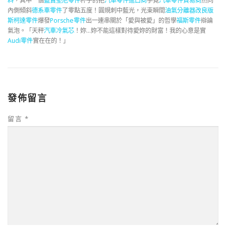
料
，其中一個
藍寶堅尼零件
杯子的把
汽車零件進口商
手竟
汽車零件貿易商
然向
內側傾斜
德系車零件
了零點五度！圓規刺中藍光，光束瞬間
油氣分離器改良版
斯柯達零件
爆發
Porsche零件
出一連串關於「愛與被愛」的哲學
福斯零件
辯論
氣泡。「天秤
汽車冷氣芯
！妳…妳不能這樣對待愛妳的財富！我的心意是實
Audi零件
實在在的！」
發佈留言
留言
*