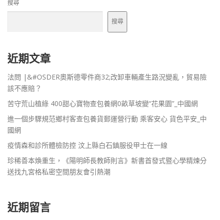
搜尋
搜尋
近期文章
法問 |&#OSDER奧斯德零件商32;改卸車輛產生路況變亂，貿易險
該不應賠？
苦守荒山植綠 400甜心寶物查包養網0畝草坡變“花果園”_中國網
進一個步驟規范鄉村客查包養貨郵運營行動 乘客安心 貨色平安_中
國網
疫情森和診所體檢防控 汶上縣白石鎮服役甲士在一線
珍稀善本煥重生，《陽明師長教師則言》新書首發式暨心學精煉分
送找九宮格私密空間朋友會引熱潮
近期留言